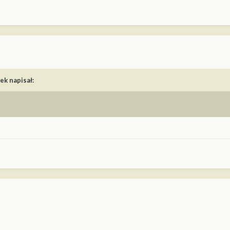
rek
napisał: