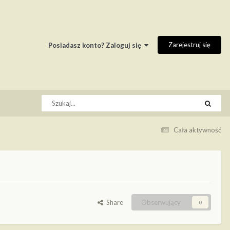
Zarejestruj się
Posiadasz konto? Zaloguj się
Cała aktywność
Share
Obserwujący
0