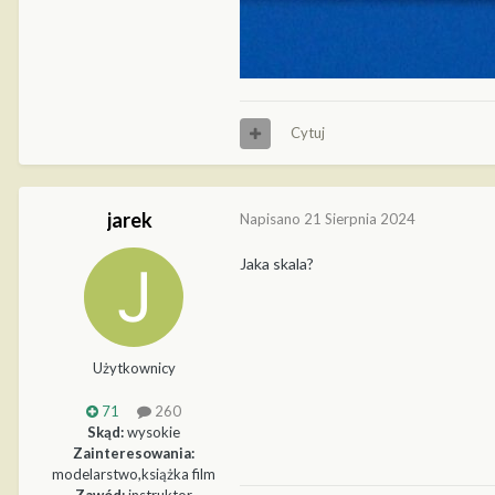
Cytuj
jarek
Napisano
21 Sierpnia 2024
Jaka skala?
Użytkownicy
71
260
Skąd:
wysokie
Zainteresowania:
modelarstwo,książka film