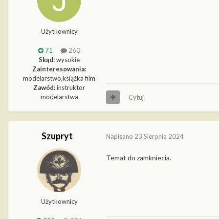
Użytkownicy
71
260
Skąd:
wysokie
Zainteresowania:
modelarstwo,książka film
Zawód:
instruktor
modelarstwa
Cytuj
Szupryt
Napisano
23 Sierpnia 2024
Temat do zamkniecia.
Użytkownicy