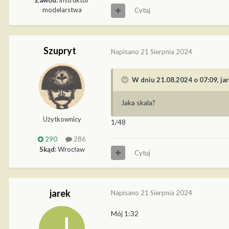
Zawód:
instruktor
modelarstwa
Cytuj
Szupryt
Napisano
21 Sierpnia 2024
W dniu 21.08.2024 o 07:09,
ja
Jaka skala?
Użytkownicy
1/48
290
286
Skąd:
Wrocław
Cytuj
jarek
Napisano
21 Sierpnia 2024
Mój 1:32