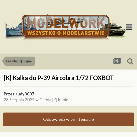
Giełda [K] Kupię
[K] Kalka do P-39 Aircobra 1/72 FOXBOT
Przez
rudy0007
28 Sierpnia 2024
w
Giełda [K] Kupię
Odpowiedz w tym temacie