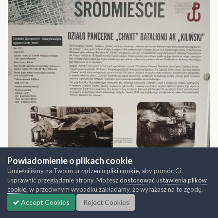
Powiadomienie o plikach cookie
Umieściliśmy na Twoim urządzeniu
pliki cookie
, aby pomóc Ci
usprawnić przeglądanie strony. Możesz
dostosować ustawienia plików
cookie
, w przeciwnym wypadku zakładamy, że wyrażasz na to zgodę.
Accept Cookies
Reject Cookies