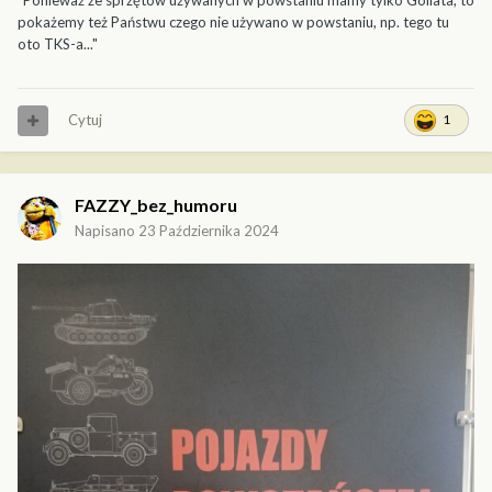
"Ponieważ ze sprzętów używanych w powstaniu mamy tylko Goliata, to
pokażemy też Państwu czego nie używano w powstaniu, np. tego tu
oto TKS-a..."
Cytuj
1
FAZZY_bez_humoru
Napisano
23 Października 2024