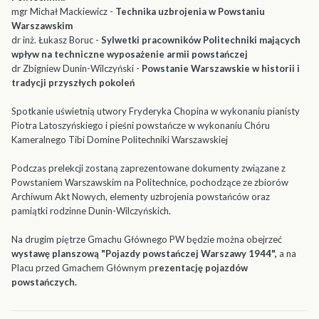
mgr Michał Mackiewicz -
Technika uzbrojenia w Powstaniu
Warszawskim
dr inż. Łukasz Boruc -
Sylwetki pracowników Politechniki mających
wpływ na techniczne wyposażenie armii powstańczej
dr Zbigniew Dunin-Wilczyński -
Powstanie Warszawskie w historii i
tradycji przyszłych pokoleń
Spotkanie uświetnią utwory Fryderyka Chopina w wykonaniu pianisty
Piotra Latoszyńskiego i pieśni powstańcze w wykonaniu Chóru
Kameralnego Tibi Domine Politechniki Warszawskiej
Podczas prelekcji zostaną zaprezentowane dokumenty związane z
Powstaniem Warszawskim na Politechnice, pochodzące ze zbiorów
Archiwum Akt Nowych, elementy uzbrojenia powstańców oraz
pamiątki rodzinne Dunin-Wilczyńskich.
Na drugim piętrze Gmachu Głównego PW będzie można obejrzeć
wystawę planszową "Pojazdy powstańczej Warszawy 1944",
a na
Placu przed Gmachem Głównym p
rezentację pojazdów
powstańczych.