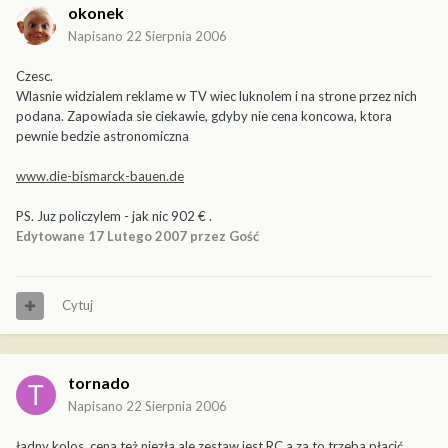
okonek
Napisano
22 Sierpnia 2006
Czesc.
Wlasnie widzialem reklame w TV wiec luknolem i na strone przez nich
podana. Zapowiada sie ciekawie, gdyby nie cena koncowa, ktora
pewnie bedzie astronomiczna
www.die-bismarck-bauen.de
PS. Juz policzylem - jak nic 902 € .
Edytowane
17 Lutego 2007
przez Gość
Cytuj
tornado
Napisano
22 Sierpnia 2006
ładny kolos, cena też niezła ale zestaw jest RC a za to trzeba płacić.