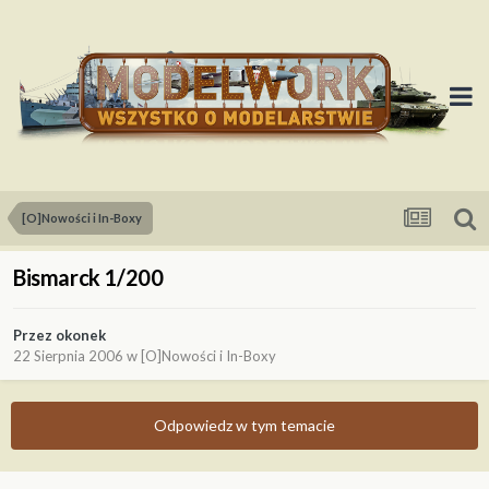
[O]Nowości i In-Boxy
Bismarck 1/200
Przez
okonek
22 Sierpnia 2006
w
[O]Nowości i In-Boxy
Odpowiedz w tym temacie