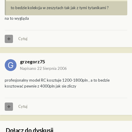
to bedzie kolekcja w zeszytach tak jak z tymi tytanikami ?
na to wygląda
Cytuj
grzegorz75
Napisano
22 Sierpnia 2006
profesjonalny model RC kosztuje 1200-1800pln , a to bedzie
kosztować pewnie z 4000pln jak sie zliczy
Cytuj
Dołącz do dyskusji