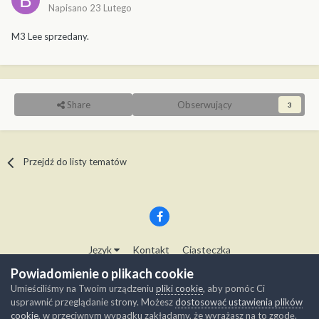
Napisano
23 Lutego
M3 Lee sprzedany.
Share
Obserwujący
3
Przejdź do listy tematów
Język
Kontakt
Ciasteczka
Copyright © Modelwork.pl
Powiadomienie o plikach cookie
Powered by Invision Community
Umieściliśmy na Twoim urządzeniu
pliki cookie
, aby pomóc Ci
usprawnić przeglądanie strony. Możesz
dostosować ustawienia plików
cookie
, w przeciwnym wypadku zakładamy, że wyrażasz na to zgodę.