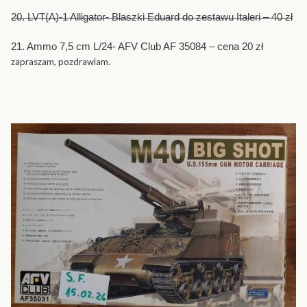
20. LVT(A)-1 Alligator- Blaszki Eduard do zestawu Italeri – 40 zł
21. Ammo 7,5 cm L/24- AFV Club AF 35084 – cena 20 zł
zapraszam, pozdrawiam.