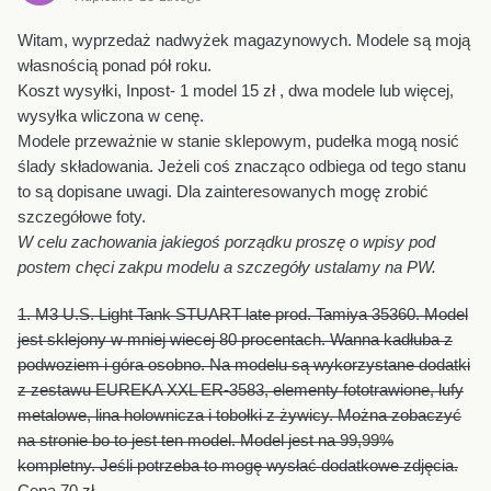
Witam, wyprzedaż nadwyżek magazynowych. Modele są moją
własnością ponad pół roku.
Koszt wysyłki, Inpost- 1 model 15 zł , dwa modele lub więcej,
wysyłka wliczona w cenę.
Modele przeważnie w stanie sklepowym, pudełka mogą nosić
ślady składowania. Jeżeli coś znacząco odbiega od tego stanu
to są dopisane uwagi. Dla zainteresowanych mogę zrobić
szczegółowe foty.
W celu zachowania jakiegoś porządku proszę o wpisy pod
postem chęci zakpu modelu a szczegóły ustalamy na PW.
1. M3 U.S. Light Tank STUART late prod. Tamiya 35360. Model
jest sklejony w mniej wiecej 80 procentach. Wanna kadłuba z
podwoziem i góra osobno. Na modelu są wykorzystane dodatki
z zestawu EUREKA XXL ER-3583, elementy fototrawione, lufy
metalowe, lina holownicza i tobołki z żywicy. Można zobaczyć
na stronie bo to jest ten model. Model jest na 99,99%
kompletny. Jeśli potrzeba to mogę wysłać dodatkowe zdjęcia.