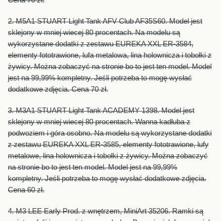
Cena 70 zł.
2. M5A1 STUART Light Tank AFV Club AF35S60. Model jest
sklejony w mniej wiecej 80 procentach. Na modelu są
wykorzystane dodatki z zestawu EUREKA XXL ER-3584,
elementy fototrawione, lufa metalowa, lina holownicza i tobołki z
żywicy. Można zobaczyć na stronie bo to jest ten model. Model
jest na 99,99% kompletny. Jeśli potrzeba to mogę wysłać
dodatkowe zdjęcia. Cena 70 zł.
3. M3A1 STUART Light Tank ACADEMY 1398. Model jest
sklejony w mniej wiecej 80 procentach. Wanna kadłuba z
podwoziem i góra osobno. Na modelu są wykorzystane dodatki
z zestawu EUREKA XXL ER-3585, elementy fototrawione, lufy
metalowe, lina holownicza i tobołki z żywicy. Można zobaczyć
na stronie bo to jest ten model. Model jest na 99,99%
kompletny. Jeśli potrzeba to mogę wysłać dodatkowe zdjęcia.
Cena 60 zł.
4. M3 LEE Early Prod. z wnętrzem, MiniArt 35206. Ramki są