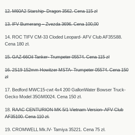
12. M60A2 Starship- Dragon 3562. Cena 115 zł
13. IFV Bumerang – Zvezda 3696. Cena 100,00
14. ROC TIFV CM-33 Cloded Leopard- AFV Club AF35S88.
Cena 180 zł.
15. GAZ-66Oil Tanker- Trumpeter 05574. Cena 115 zł
16. 2S19 152mm Howitzer MSTA- Trumpeter 05574. Cena 150
zł
17. Bedford MWC15-cwt 4x4 200 GallonWater Bowser Truck-
Gecko Model 35GM0024. Cena 150 zł.
18.
RAAC CENTURION MK 5/1 Vietnam Version- AFV Club
AF35100. Cena 110 zł.
19. CROMWELL Mk.IV- Tamiya 35221. Cena 75 zł.