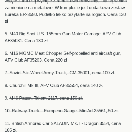
wyjęte z folii i są wycięte z ramek dwa Browningi, lufy są w nich
zamienione na metalowe. W komplecie jest dodatkowo zestaw
Eureka ER-3580. Pudełko lekko przytarte na rogach. Cena 130
zł
5.
M40 Big Shot U.S. 155mm Gun Motor Carriage, AFV Club
AF35031. Cena 130 zł.
6. M16 MGMC Meat Chopper
Self-propelled anti aircraft gun,
AFV Club AF35203. Cena 220 zł
7. Soviet Six-Wheel Army Truck, ICM 35001, cena 100 zł.
8.
Churchill Mk III, AFV Club AF35S54, cena 140 zł.
9.
M46 Patton, Takom 2117, cena 150 zł.
10. Railway Truck – European Gauge- MiniArt 35561, 50 zł.
11. British Armored Car SALADIN Mk. II- Dragon 3554, cena
185 zł.