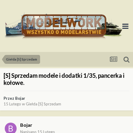
Giełda [S] Sprzedam
[S] Sprzedam modele i dodatki 1/35, pancerka i
kołowe.
Przez
Bojar
15 Lutego
w
Giełda [S] Sprzedam
Bojar
Napisano
15 Lutego