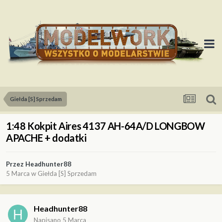
Giełda [S] Sprzedam
1:48 Kokpit Aires 4137 AH-64A/D LONGBOW
APACHE + dodatki
Przez
Headhunter88
5 Marca
w
Giełda [S] Sprzedam
Headhunter88
Napisano
5 Marca