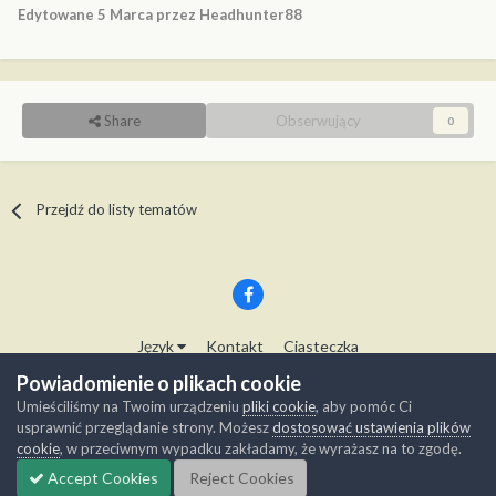
Edytowane
5 Marca
przez Headhunter88
Share
Obserwujący
0
Przejdź do listy tematów
Język
Kontakt
Ciasteczka
Copyright © Modelwork.pl
Powiadomienie o plikach cookie
Powered by Invision Community
Umieściliśmy na Twoim urządzeniu
pliki cookie
, aby pomóc Ci
usprawnić przeglądanie strony. Możesz
dostosować ustawienia plików
cookie
, w przeciwnym wypadku zakładamy, że wyrażasz na to zgodę.
Accept Cookies
Reject Cookies