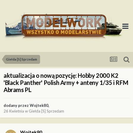
Giełda [S] Sprzedam
aktualizacja o nową pozycję: Hobby 2000 K2
'Black Panther' Polish Army + anteny 1/35 i RFM
Abrams PL
dodany przez
Wojtek80
,
26 Kwietnia
w
Giełda [S] Sprzedam
Wojtek80