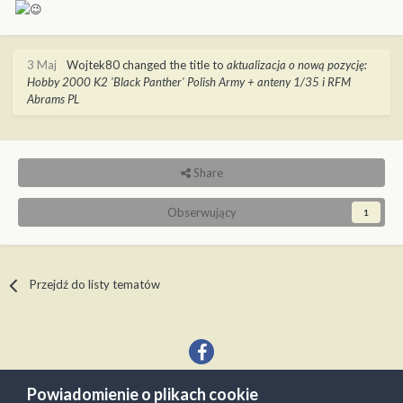
3 Maj
Wojtek80
changed the title to
aktualizacja o nową pozycję:
Hobby 2000 K2 'Black Panther' Polish Army + anteny 1/35 i RFM
Abrams PL
Share
Obserwujący
1
Przejdź do listy tematów
Powiadomienie o plikach cookie
Język
Kontakt