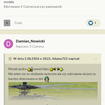
modelu
Edytowane
2 Czerwca
przez panmopsik
Cytuj
1
Damian_Nowicki
Napisano
3 Czerwca
W dniu 2.06.2026 o 18:22,
Adamo722
napisał:
Model spoko
nawet fajny
.
Nie wiem czy to złudzenie optyczne ale czy uzbrojenie nie jest za
bardzo skierowane w dół