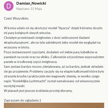
Damian_Nowicki
Napisano
31 Maja
Cześć Wszystkim,
W końcu udało mi się ukończyć model "Apacza" dzięki któremu doszło
mi parę kolejnych siwych włosów.
Chciałęm przedstawiś śmigłowiec z dość widocznymi śladami
eksploatacyjnymi , ale na tyle subtelnymi żeby model nie wyglądał na
wrzucony w błoto.
Poza zestawowymi częściami, dodałem od siebie parę kabelków w
panelach na nosie oraz na silniku. Całkowicie od podstaw wyposażyłem
panele w środkowej części śmigłowca.
Sam zestaw bardzo mocno zdetalowany, aż za bardzo, jednak składało
sie go przyjemnie. Problemy zaczęły się na etapie kalkomanii które były
strasznie kruche i praktycznie nie reagowały chemię, w wyniku czego
napis "Koninklijke Luchtmacht" został namalowany od własnoręcznie
wyciętej maski.
W planach jest jeszcze zrobienie prostej dioramy.
Zapraszam do oglądania
:)