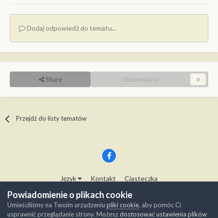
Dodaj odpowiedź do tematu...
Share
Obserwujący
0
Przejdź do listy tematów
Język
Kontakt
Ciasteczka
Copyright © Modelwork.pl
Powiadomienie o plikach cookie
Powered by Invision Community
Umieściliśmy na Twoim urządzeniu
pliki cookie
, aby pomóc Ci
usprawnić przeglądanie strony. Możesz
dostosować ustawienia plików