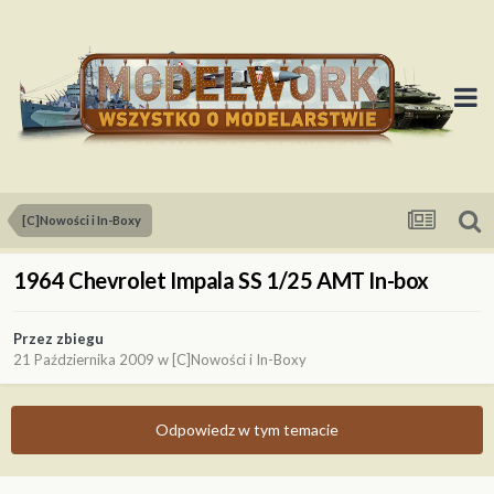
[C]Nowości i In-Boxy
1964 Chevrolet Impala SS 1/25 AMT In-box
Przez
zbiegu
21 Października 2009
w
[C]Nowości i In-Boxy
Odpowiedz w tym temacie