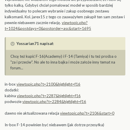
tylko kalką. Gdybyś chciał pomalować model w sposób bardziej
indywidualny to polecam wybranie i zakup osobnego zestawu
kalkomanii. Kol. jarex15 z tego co zauważyłem zakupił ten sam zestaw i
pewnie niebawem zacznie relację.
viewtopic.php?
t=1024&postdays=0&postorder=asc&start=1695
Yossarian71 napisał:
Chcę też kupić F-16(Academy) i F-14 (Tamiya) i tu też prośba o
"za i przeciw". No ale to inna bajka i może założe inny temat na
forum...
in-box
viewtopic.php?t=2100&highlight=f16
dodatki:
kabina
viewtopic.php?t=2287&highlight=f16
podwozie
viewtopic.php?t=2284&highlight=f16
dawno nie aktualizowana relacja
viewtopic.php?t=2106&start=0
In-box F-14 powinien być niebawem (jak dotrze przesyłka)