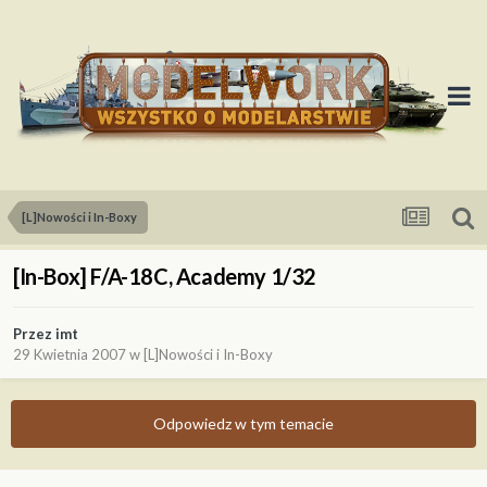
[L]Nowości i In-Boxy
[In-Box] F/A-18C, Academy 1/32
Przez
imt
29 Kwietnia 2007
w
[L]Nowości i In-Boxy
Odpowiedz w tym temacie