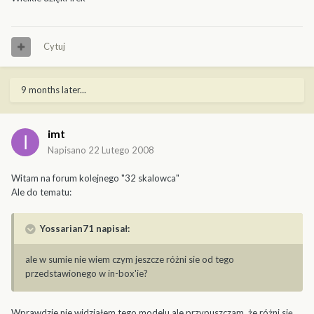
Cytuj
9 months later...
imt
Napisano
22 Lutego 2008
Witam na forum kolejnego "32 skalowca"
Ale do tematu:
Yossarian71 napisał:
ale w sumie nie wiem czym jeszcze różni sie od tego
przedstawionego w in-box'ie?
Wprawdzie nie widziałem tego modelu ale przypuszczam, że różni się