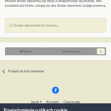
Możesz dodać zawartość już teraz a zarejestrować się później. Jeśli
posiadasz już konto,
zaloguj się
aby dodać zawartość za jego pomocą.
Dodaj odpowiedź do tematu...
Share
Obserwujący
1
Przejdź do listy tematów
Język
Kontakt
Ciasteczka
Copyright © Modelwork.pl
Powiadomienie o plikach cookie