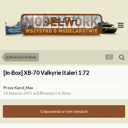
[L]Nowości i In-Boxy
[In-Box] XB-70 Valkyrie Italeri 1:72
Przez
Karol_Max
10 Sierpnia 2011
w
[L]Nowości i In-Boxy
Odpowiedz w tym temacie