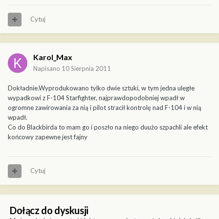
Cytuj
Karol_Max
Napisano
10 Sierpnia 2011
Dokładnie.Wyprodukowano tylko dwie sztuki, w tym jedna uległe
wypadkowi z F-104 Starfighter, najprawdopodobniej wpadł w
ogromne zawirowania za nią i pilot stracił kontrolę nad F-104 i w nią
wpadł.
Co do Blackbirda to mam go i poszło na niego duużo szpachli ale efekt
końcowy zapewne jest fajny
Cytuj
Dołącz do dyskusji