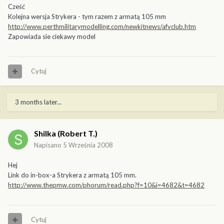
Cześć
Kolejna wersja Strykera - tym razem z armatą 105 mm
http://www.perthmilitarymodelling.com/newkitnews/afvclub.htm
Zapowiada sie ciekawy model
Cytuj
3 months later...
Shilka (Robert T.)
Napisano
5 Września 2008
Hej
Link do in-box-a Strykera z armatą 105 mm.
http://www.thepmw.com/phorum/read.php?f=10&i=4682&t=4682
Cytuj