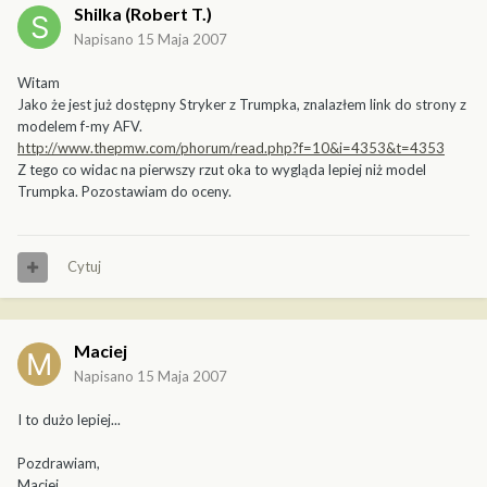
Shilka (Robert T.)
Napisano
15 Maja 2007
Witam
Jako że jest już dostępny Stryker z Trumpka, znalazłem link do strony z
modelem f-my AFV.
http://www.thepmw.com/phorum/read.php?f=10&i=4353&t=4353
Z tego co widac na pierwszy rzut oka to wygląda lepiej niż model
Trumpka. Pozostawiam do oceny.
Cytuj
Maciej
Napisano
15 Maja 2007
I to dużo lepiej...
Pozdrawiam,
Maciej