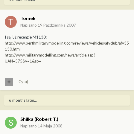
Tomek
Napisano
19 Października 2007
I są już recenzje M1130:
http://www.perthmilitarymodelling.com/reviews/vehicles/afvclub/afv35
130.html
http://www.militarymodelling.com/news/article.asp?
UAN=575&v=1&sp=
Cytuj
6 months later...
Shilka (Robert T.)
Napisano
14 Maja 2008