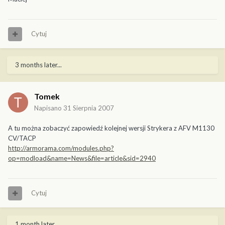
Cytuj
3 months later...
Tomek
Napisano
31 Sierpnia 2007
A tu można zobaczyć zapowiedź kolejnej wersji Strykera z AFV M1130
CV/TACP
http://armorama.com/modules.php?
op=modload&name=News&file=article&sid=2940
Cytuj
1 month later...