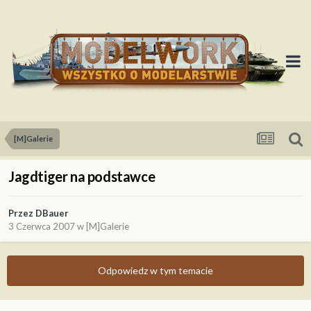
[M]Galerie
Jagdtiger na podstawce
Przez
DBauer
3 Czerwca 2007
w
[M]Galerie
Odpowiedz w tym temacie