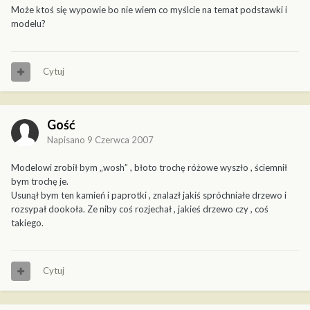
Może ktoś się wypowie bo nie wiem co myślcie na temat podstawki i
modelu?
Cytuj
Gość
Napisano
9 Czerwca 2007
Modelowi zrobił bym „wosh” , błoto trochę różowe wyszło , ściemnił
bym trochę je.
Usunął bym ten kamień i paprotki , znalazł jakiś spróchniałe drzewo i
rozsypał dookoła. Ze niby coś rozjechał , jakieś drzewo czy , coś
takiego.
Cytuj