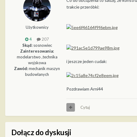
Co do obciążenia to sadzę, że konstr
trakcie przeróbki:
Użytkownicy
4
207
Skąd:
sosnowiec
Zainteresowania:
modelarstwo ,technika
i jeszcze jeden cudak:
wojskowa
Zawód:
mechanik maszyn
budowlanych
Pozdrawiam Arni44
Cytuj
Dołącz do dyskusji