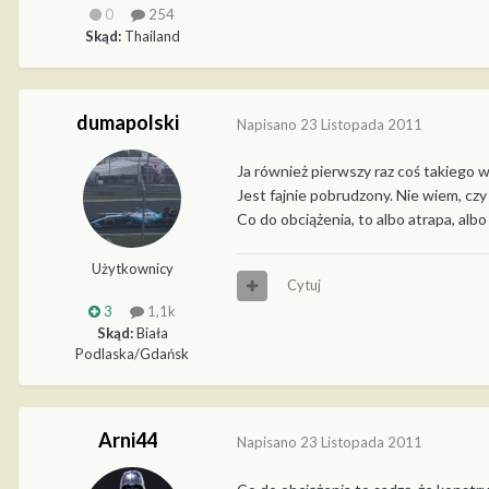
0
254
Skąd:
Thailand
dumapolski
Napisano
23 Listopada 2011
Ja również pierwszy raz coś takiego w
Jest fajnie pobrudzony. Nie wiem, czy
Co do obciążenia, to albo atrapa, albo 
Użytkownicy
Cytuj
3
1,1k
Skąd:
Biała
Podlaska/Gdańsk
Arni44
Napisano
23 Listopada 2011