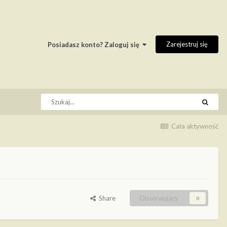
Zarejestruj się
Posiadasz konto? Zaloguj się
Cała aktywność
Share
Obserwujący
0