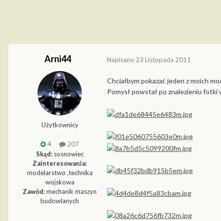
Arni44
Napisano
23 Listopada 2011
Chciałbym pokazać jeden z moich mode
Pomysł powstał po znalezieniu fotki 
Użytkownicy
4
207
Skąd:
sosnowiec
Zainteresowania:
modelarstwo ,technika
wojskowa
Zawód:
mechanik maszyn
budowlanych