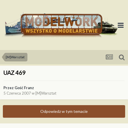
[M]Warsztat
UAZ 469
Przez Gość Franz
5 Czerwca 2007
w
[M]Warsztat
Odpowiedz w tym temacie