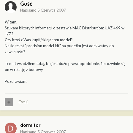
Gość
Napisano
5 Czerwca 2007
Witam.
Szukam bliższych informacji o zestawie MAC Distribution: UAZ 469 w
1/72.
Czy ktoś z Was kupił/sklejał ten model?
Na ile tekst "precision model kit" na pudełku jest adekwatny do
zawartości?
Temat wsadziłem tutaj, bo jest dużo prawdopodobnie, że rozwinie się
on w relację z budowy
Pozdrawiam.
Cytuj
dormitor
Napisano
5 Czerwca 2007