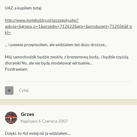
UAZ-a kupiłem tutaj:
http://www.mojehobby.pl/szczegoly.php?
aukcja=&grupa_p=1&przedm=712622&grp=&producent=712036&f_p
kt=
... i pewnie przepłaciłem, ale widziałem też dużo droższe...
Mój samochodzik będzie zwykły, z brezentową budą , i będzie częścią
dioramki No, ale nie będę modelował wirtualnie...
Pozdrawiam.
Cytuj
Grzes
Napisano
6 Czerwca 2007
Dzięki, to 4zł mniej niż ja widziałem....