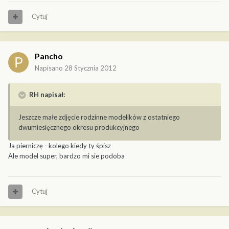
Cytuj
Pancho
Napisano
28 Stycznia 2012
RH napisał:
Jeszcze małe zdjęcie rodzinne modelików z ostatniego
dwumiesięcznego okresu produkcyjnego
Ja pierniczę - kolego kiedy ty śpisz
Ale model super, bardzo mi sie podoba
Cytuj