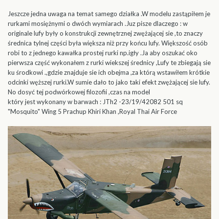
Jeszcze jedna uwaga na temat samego działka .W modelu zastąpiłem je
rurkami mosiężnymi o dwóch wymiarach .Juz pisze dlaczego : w
originale lufy były o konstrukcji zewnętrznej zwężającej sie ,to znaczy
średnica tylnej części była większa niż przy końcu lufy. Większość osób
robi to z jednego kawałka prostej rurki np.igły .Ja aby oszukać oko
pierwsza część wykonałem z rurki wiekszej średnicy ,Lufy te zbiegają sie
ku środkowi .,gdzie znajduje sie ich obejma ,za którą wstawiłem krótkie
odcinki węższej rurki.W sumie dało to jako taki efekt zwężającej sie lufy.
No dosyć tej podwórkowej filozofii ,czas na model
który jest wykonany w barwach : JTh2 -23/19/42082 501 sq
"Mosquito" Wing 5 Prachup Khiri Khan ,Royal Thai Air Force