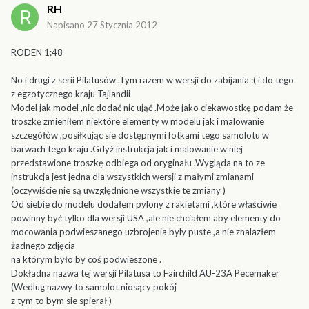
RH
Napisano
27 Stycznia 2012
RODEN 1:48
No i drugi z serii Pilatusów .Tym razem w wersji do zabijania :( i do tego
z egzotycznego kraju Tajlandii
Model jak model ,nic dodać nic ująć .Może jako ciekawostkę podam że
troszkę zmieniłem niektóre elementy w modelu jak i malowanie
szczegółów ,posiłkując sie dostępnymi fotkami tego samolotu w
barwach tego kraju .Gdyż instrukcja jak i malowanie w niej
przedstawione troszkę odbiega od oryginału .Wygląda na to ze
instrukcja jest jedna dla wszystkich wersji z małymi zmianami
(oczywiście nie są uwzględnione wszystkie te zmiany )
Od siebie do modelu dodałem pylony z rakietami ,które właściwie
powinny być tylko dla wersji USA ,ale nie chciałem aby elementy do
mocowania podwieszanego uzbrojenia byly puste ,a nie znalazłem
żadnego zdjęcia
na którym było by coś podwieszone .
Dokładna nazwa tej wersji Pilatusa to Fairchild AU-23A Pecemaker
(Wedlug nazwy to samolot niosący pokój
z tym to bym sie spierał )