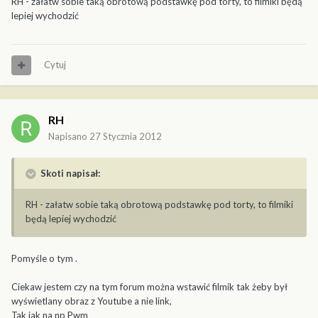
RH - załatw sobie taką obrotową podstawkę pod torty, to filmiki będą
lepiej wychodzić
Cytuj
RH
Napisano
27 Stycznia 2012
Skoti napisał:
RH - załatw sobie taką obrotową podstawkę pod torty, to filmiki
będą lepiej wychodzić
Pomyśle o tym .
Ciekaw jestem czy na tym forum można wstawić filmik tak żeby był
wyświetlany obraz z Youtube a nie link,
Tak jak na np Pwm