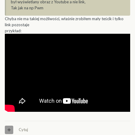
był wyświetlany obraz z Youtube a nie link,
Tak jak na np Pwm
Chyba nie ma takiej możliwości, właśnie zrobiłem mały teścik i tylko
link pozostaje
przykład:
Cytuj