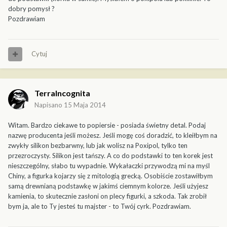
dobry pomysł ?
Pozdrawiam
Cytuj
TerraIncognita
Napisano
15 Maja 2014
Witam. Bardzo ciekawe to popiersie - posiada świetny detal. Podaj
nazwę producenta jeśli możesz. Jeśli mogę coś doradzić, to kleiłbym na
zwykły silikon bezbarwny, lub jak wolisz na Poxipol, tylko ten
przezroczysty. Silikon jest tańszy. A co do podstawki to ten korek jest
nieszczególny, słabo tu wypadnie. Wykałaczki przywodzą mi na myśl
Chiny, a figurka kojarzy się z mitologią grecką. Osobiście zostawiłbym
samą drewnianą podstawkę w jakimś ciemnym kolorze. Jeśli użyjesz
kamienia, to skutecznie zasłoni on plecy figurki, a szkoda. Tak zrobił
bym ja, ale to Ty jesteś tu majster - to Twój cyrk. Pozdrawiam.