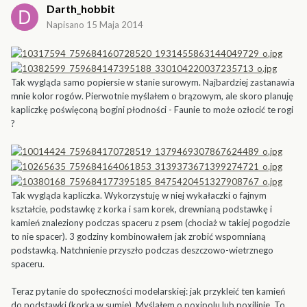
Darth_hobbit
Napisano
15 Maja 2014
Tak wygląda samo popiersie w stanie surowym. Najbardziej zastanawia
mnie kolor rogów. Pierwotnie myślałem o brązowym, ale skoro planuję
kapliczkę poświęconą bogini płodności - Faunie to może ozłocić te rogi
?
Tak wygląda kapliczka. Wykorzystuję w niej wykałaczki o fajnym
kształcie, podstawkę z korka i sam korek, drewnianą podstawkę i
kamień znaleziony podczas spaceru z psem (chociaż w takiej pogodzie
to nie spacer). 3 godziny kombinowałem jak zrobić wspomnianą
podstawką. Natchnienie przyszło podczas deszczowo-wietrznego
spaceru.
Teraz pytanie do społeczności modelarskiej: jak przykleić ten kamień
do podstawki (korka w sumie). Myślałem o poxipolu lub poxilinie. To