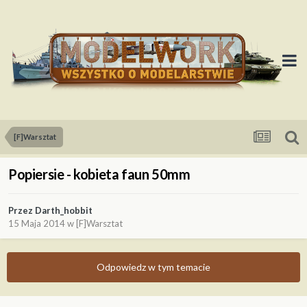
[F]Warsztat
Popiersie - kobieta faun 50mm
Przez
Darth_hobbit
15 Maja 2014
w
[F]Warsztat
Odpowiedz w tym temacie