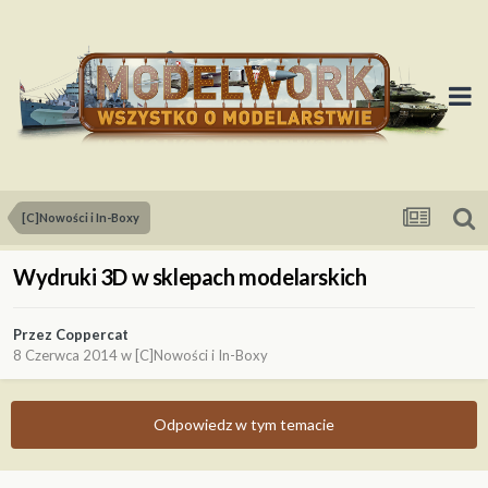
[C]Nowości i In-Boxy
Wydruki 3D w sklepach modelarskich
Przez
Coppercat
8 Czerwca 2014
w
[C]Nowości i In-Boxy
Odpowiedz w tym temacie