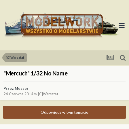
[C]Warsztat
"Mercuch" 1/32 No Name
Przez
Messer
24 Czerwca 2014
w
[C]Warsztat
Odpowiedz w tym temacie