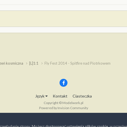
rzeń kosmiczna
[L]1:1
Fly Fest 2014 - Spitfire nad Piotrkowem
Język
Kontakt
Ciasteczka
Copyright © Modelwork.pl
Powered by Invision Community
rzeglądanie strony. Możesz
dostosować ustawienia plików cookie
, w przeci