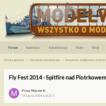
Forum
Kalendarz
Administracja
Kluby
Blogi
Strona główna
Tematyka modelarska
Samoloty, śmigłowce, przest
Fly Fest 2014 - Spitfire nad Piotrkowe
Przez
Marcin K.
14 Lipca 2014
w
[L]1:1