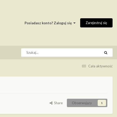
Zarejestruj się
Posiadasz konto? Zaloguj się
Cała aktywność
Share
Obserwujący
1