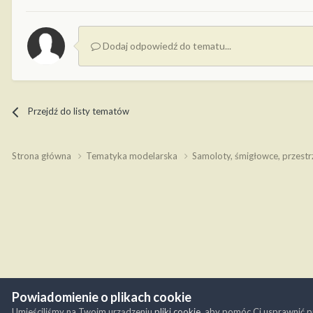
Dodaj odpowiedź do tematu...
Przejdź do listy tematów
Strona główna
Tematyka modelarska
Samoloty, śmigłowce, przest
Powiadomienie o plikach cookie
Umieściliśmy na Twoim urządzeniu
pliki cookie
, aby pomóc Ci usprawnić p