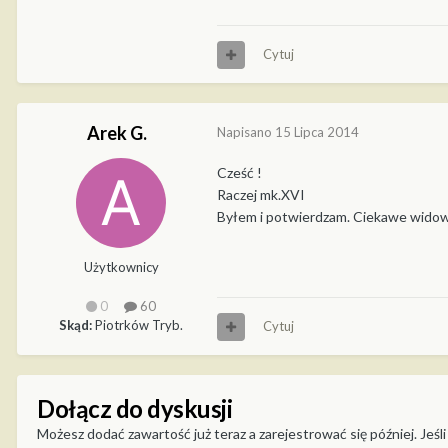
Cytuj
Arek G.
Napisano
15 Lipca 2014
Cześć !
Raczej mk.XVI
Byłem i potwierdzam. Ciekawe widowis
Użytkownicy
0
60
Skąd:
Piotrków Tryb.
Cytuj
Dołącz do dyskusji
Możesz dodać zawartość już teraz a zarejestrować się później. Jeśli