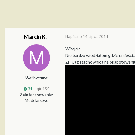
Marcin K.
Napisano
14 Lipca 2014
Witajcie
Nie bardzo wiedziałem gdzie umieścić 
ZF-U) z szachownicą na okapotowaniu 
Użytkownicy
31
455
Zainteresowania:
Modelarstwo