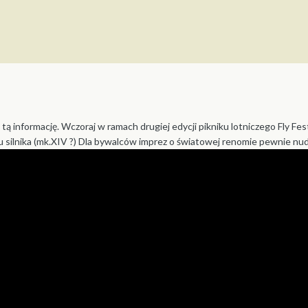
tą informację. Wczoraj w ramach drugiej edycji pikniku lotniczego Fly Fes
silnika (mk.XIV ?) Dla bywalców imprez o światowej renomie pewnie nuda,