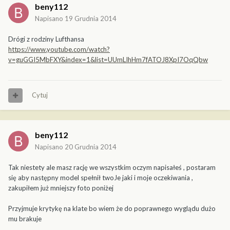
beny112
Napisano
19 Grudnia 2014
Drógi z rodziny Lufthansa
https://www.youtube.com/watch?
v=guGGI5MbFXY&index=1&list=UUmLIhHm7fATOJ8XpI7OqQbw
Cytuj
beny112
Napisano
20 Grudnia 2014
Tak niestety ale masz rację we wszystkim oczym napisałeś , postaram
się aby następny model spełnił twoJe jaki i moje oczekiwania ,
zakupiłem już mniejszy foto poniżej
Przyjmuje krytykę na klate bo wiem że do poprawnego wyglądu dużo
mu brakuje