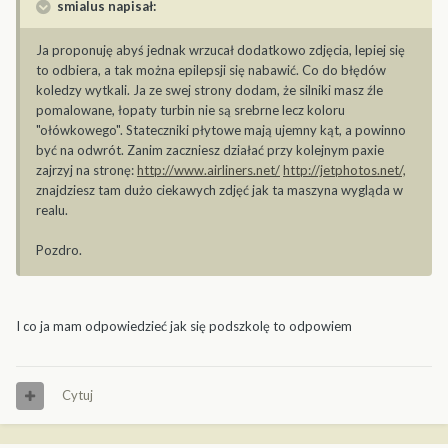
smialus napisał:
Ja proponuję abyś jednak wrzucał dodatkowo zdjęcia, lepiej się
to odbiera, a tak można epilepsji się nabawić. Co do błędów
koledzy wytkali. Ja ze swej strony dodam, że silniki masz źle
pomalowane, łopaty turbin nie są srebrne lecz koloru
"ołówkowego". Stateczniki płytowe mają ujemny kąt, a powinno
być na odwrót. Zanim zaczniesz działać przy kolejnym paxie
zajrzyj na stronę:
http://www.airliners.net/
http://jetphotos.net/,
znajdziesz tam dużo ciekawych zdjęć jak ta maszyna wygląda w
realu.
Pozdro.
I co ja mam odpowiedzieć jak się podszkolę to odpowiem
Cytuj