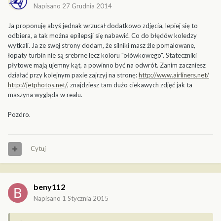
Napisano
27 Grudnia 2014
Ja proponuję abyś jednak wrzucał dodatkowo zdjęcia, lepiej się to
odbiera, a tak można epilepsji się nabawić. Co do błędów koledzy
wytkali. Ja ze swej strony dodam, że silniki masz źle pomalowane,
łopaty turbin nie są srebrne lecz koloru "ołówkowego". Stateczniki
płytowe mają ujemny kąt, a powinno być na odwrót. Zanim zaczniesz
działać przy kolejnym paxie zajrzyj na stronę:
http://www.airliners.net/
http://jetphotos.net/,
znajdziesz tam dużo ciekawych zdjęć jak ta
maszyna wygląda w realu.
Pozdro.
Cytuj
beny112
Napisano
1 Stycznia 2015