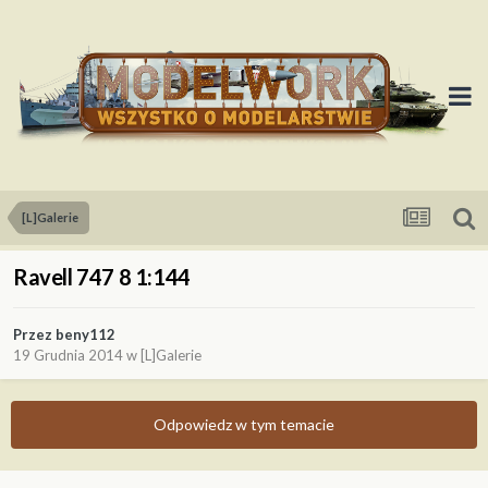
[L]Galerie
Ravell 747 8 1:144
Przez
beny112
19 Grudnia 2014
w
[L]Galerie
Odpowiedz w tym temacie