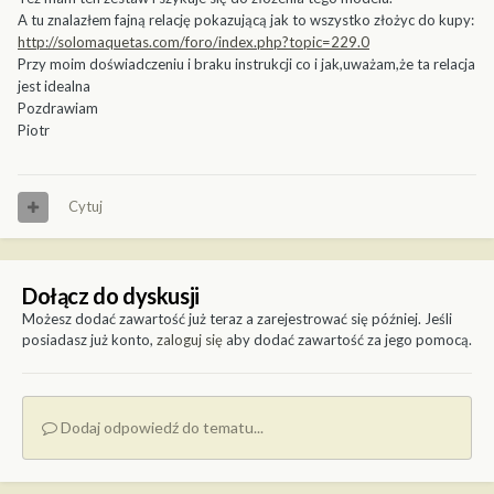
A tu znalazłem fajną relację pokazującą jak to wszystko złożyc do kupy:
http://solomaquetas.com/foro/index.php?topic=229.0
Przy moim doświadczeniu i braku instrukcji co i jak,uważam,że ta relacja
jest idealna
Pozdrawiam
Piotr
Cytuj
Dołącz do dyskusji
Możesz dodać zawartość już teraz a zarejestrować się później. Jeśli
posiadasz już konto,
zaloguj się
aby dodać zawartość za jego pomocą.
Dodaj odpowiedź do tematu...