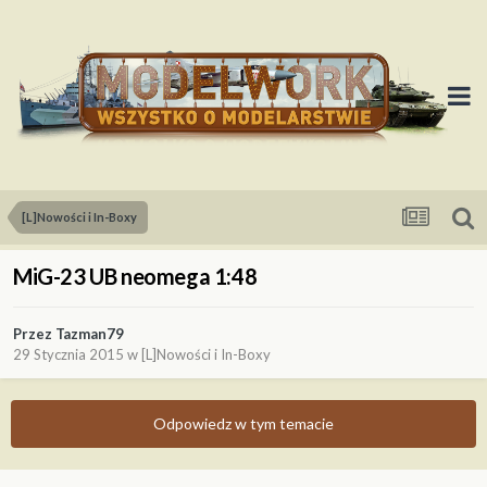
[L]Nowości i In-Boxy
MiG-23 UB neomega 1:48
Przez
Tazman79
29 Stycznia 2015
w
[L]Nowości i In-Boxy
Odpowiedz w tym temacie