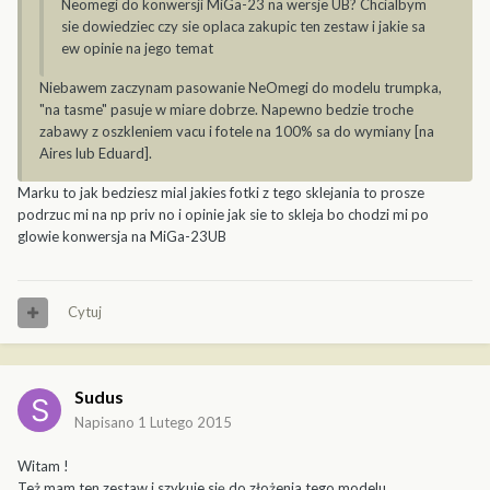
Neomegi do konwersji MiGa-23 na wersje UB? Chcialbym
sie dowiedziec czy sie oplaca zakupic ten zestaw i jakie sa
ew opinie na jego temat
Niebawem zaczynam pasowanie NeOmegi do modelu trumpka,
"na tasme" pasuje w miare dobrze. Napewno bedzie troche
zabawy z oszkleniem vacu i fotele na 100% sa do wymiany [na
Aires lub Eduard].
Marku to jak bedziesz mial jakies fotki z tego sklejania to prosze
podrzuc mi na np priv no i opinie jak sie to skleja bo chodzi mi po
glowie konwersja na MiGa-23UB
Cytuj
Sudus
Napisano
1 Lutego 2015
Witam !
Też mam ten zestaw i szykuje się do złożenia tego modelu.