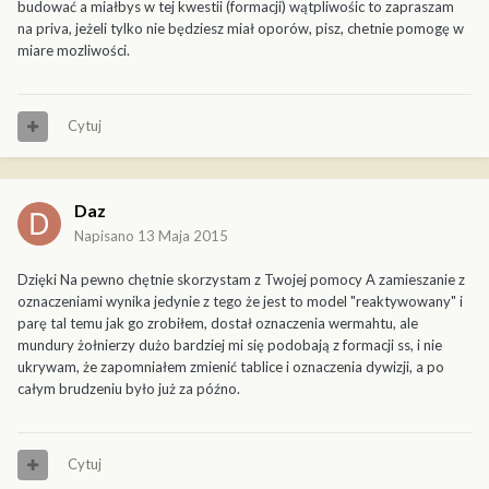
budować a miałbys w tej kwestii (formacji) wątpliwośic to zapraszam
na priva, jeżeli tylko nie będziesz miał oporów, pisz, chetnie pomogę w
miare mozliwości.
Cytuj
Daz
Napisano
13 Maja 2015
Dzięki Na pewno chętnie skorzystam z Twojej pomocy A zamieszanie z
oznaczeniami wynika jedynie z tego że jest to model "reaktywowany" i
parę tal temu jak go zrobiłem, dostał oznaczenia wermahtu, ale
mundury żołnierzy dużo bardziej mi się podobają z formacji ss, i nie
ukrywam, że zapomniałem zmienić tablice i oznaczenia dywizji, a po
całym brudzeniu było już za późno.
Cytuj