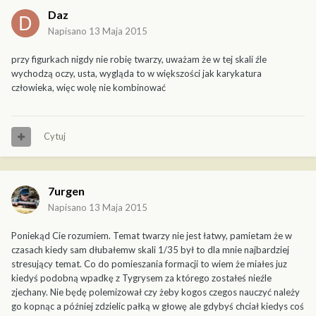
Daz
Napisano
13 Maja 2015
przy figurkach nigdy nie robię twarzy, uważam że w tej skali źle
wychodzą oczy, usta, wygląda to w większości jak karykatura
człowieka, więc wolę nie kombinować
Cytuj
7urgen
Napisano
13 Maja 2015
Poniekąd Cie rozumiem. Temat twarzy nie jest łatwy, pamietam że w
czasach kiedy sam dłubałemw skali 1/35 był to dla mnie najbardziej
stresujący temat. Co do pomieszania formacji to wiem że miałes juz
kiedyś podobną wpadkę z Tygrysem za którego zostałeś nieźle
zjechany. Nie będę polemizował czy żeby kogos czegos nauczyć należy
go kopnąc a później zdzielic pałką w głowę ale gdybyś chciał kiedys coś