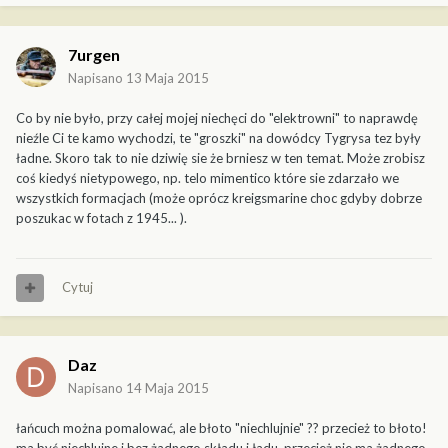
7urgen
Napisano
13 Maja 2015
Co by nie było, przy całej mojej niechęci do "elektrowni" to naprawdę
nieźle Ci te kamo wychodzi, te "groszki" na dowódcy Tygrysa tez były
ładne. Skoro tak to nie dziwię sie że brniesz w ten temat. Może zrobisz
coś kiedyś nietypowego, np. telo mimentico które sie zdarzało we
wszystkich formacjach (może oprócz kreigsmarine choc gdyby dobrze
poszukac w fotach z 1945... ).
Cytuj
Daz
Napisano
14 Maja 2015
łańcuch można pomalować, ale błoto "niechlujnie" ?? przecież to błoto!