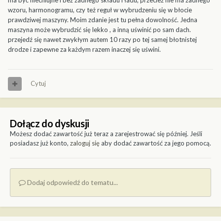
ma być niechlujne i bez żadnego składu i ładu, przecież nie ma żadnego
wzoru, harmonogramu, czy też reguł w wybrudzeniu się w błocie
prawdziwej maszyny. Moim zdanie jest tu pełna dowolność. Jedna
maszyna może wybrudzić się lekko , a inną uświnić po sam dach.
przejedź się nawet zwykłym autem 10 razy po tej samej błotnistej
drodze i zapewne za każdym razem inaczej się uświni.
Cytuj
Dołącz do dyskusji
Możesz dodać zawartość już teraz a zarejestrować się później. Jeśli
posiadasz już konto,
zaloguj się
aby dodać zawartość za jego pomocą.
Dodaj odpowiedź do tematu...