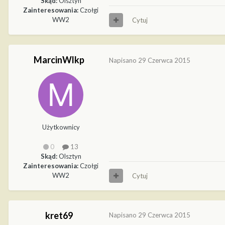
Skąd:
Olsztyn
Zainteresowania:
Czołgi
WW2
Cytuj
MarcinWlkp
Napisano
29 Czerwca 2015
Użytkownicy
0
13
Skąd:
Olsztyn
Zainteresowania:
Czołgi
WW2
Cytuj
kret69
Napisano
29 Czerwca 2015