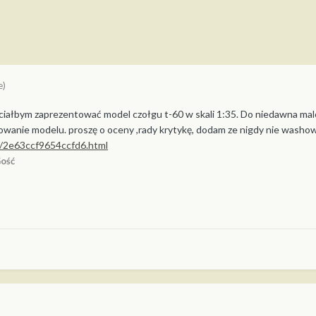
e)
ciałbym zaprezentować model czołgu t-60 w skali 1:35. Do niedawna malo
wanie modelu. proszę o oceny ,rady krytykę, dodam ze nigdy nie washowa
k/2e63ccf9654ccfd6.html
ość