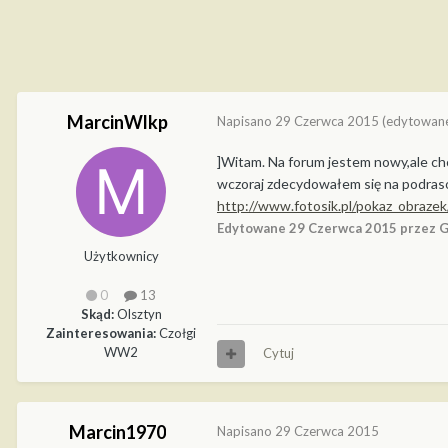
MarcinWlkp
Napisano
29 Czerwca 2015
(edytowan
]Witam. Na forum jestem nowy,ale ch
wczoraj zdecydowałem się na podraso
http://www.fotosik.pl/pokaz_obraze
Edytowane
29 Czerwca 2015
przez G
Użytkownicy
0
13
Skąd:
Olsztyn
Zainteresowania:
Czołgi
WW2
Cytuj
Marcin1970
Napisano
29 Czerwca 2015