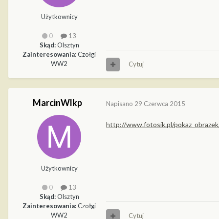
Użytkownicy
0
13
Skąd:
Olsztyn
Zainteresowania:
Czołgi
WW2
Cytuj
MarcinWlkp
Napisano
29 Czerwca 2015
http://www.fotosik.pl/pokaz_obraz
Użytkownicy
0
13
Skąd:
Olsztyn
Zainteresowania:
Czołgi
WW2
Cytuj