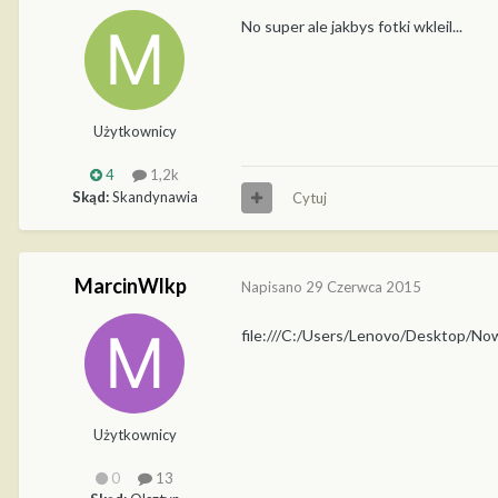
No super ale jakbys fotki wkleil...
Użytkownicy
4
1,2k
Skąd:
Skandynawia
Cytuj
MarcinWlkp
Napisano
29 Czerwca 2015
file:///C:/Users/Lenovo/Desktop/N
Użytkownicy
0
13