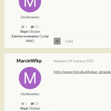
Użytkownicy
0
13
Skąd:
Olsztyn
Zainteresowania:
Czołgi
WW2
Cytuj
MarcinWlkp
Napisano
29 Czerwca 2015
http://www.fotosik.pl/pokaz_obraz
Użytkownicy
0
13
Skąd:
Olsztyn