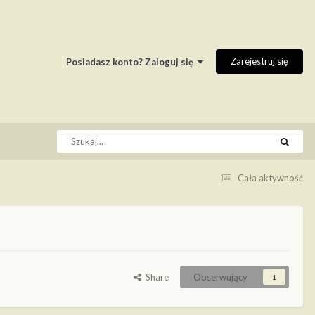
Zarejestruj się
Posiadasz konto? Zaloguj się
Cała aktywność
Share
Obserwujący
1