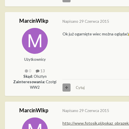
MarcinWlkp
Napisano
29 Czerwca 2015
Ok już ogarnięte wiec można oglądać
Użytkownicy
0
13
Skąd:
Olsztyn
Zainteresowania:
Czołgi
WW2
Cytuj
MarcinWlkp
Napisano
29 Czerwca 2015
http://www.fotosik.pl/pokaz_obraz