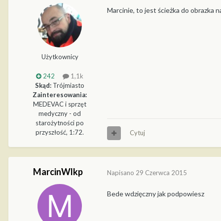
Marcinie, to jest ścieżka do obrazka 
Użytkownicy
242
1,1k
Skąd:
Trójmiasto
Zainteresowania:
MEDEVAC i sprzęt
medyczny - od
starożytności po
przyszłość, 1:72.
Cytuj
MarcinWlkp
Napisano
29 Czerwca 2015
Bede wdzięczny jak podpowiesz