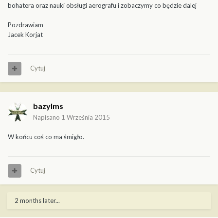
bohatera oraz nauki obsługi aerografu i zobaczymy co będzie dalej
Pozdrawiam
Jacek Korjat
Cytuj
bazylms
Napisano
1 Września 2015
W końcu coś co ma śmigło.
Cytuj
2 months later...