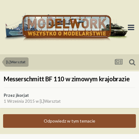
[L]Warsztat
Messerschmitt BF 110 w zimowym krajobrazie
Przez
jkorjat
1 Września 2015
w
[L]Warsztat
Odpowiedz w tym temacie