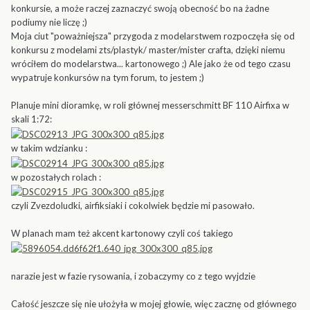
konkursie, a może raczej zaznaczyć swoją obecność bo na żadne
podiumy nie liczę ;)
Moja ciut "poważniejsza" przygoda z modelarstwem rozpoczęła się od
konkursu z modelami zts/plastyk/ master/mister crafta, dzięki niemu
wróciłem do modelarstwa... kartonowego ;) Ale jako że od tego czasu
wypatruje konkursów na tym forum, to jestem ;)
Planuje mini dioramkę, w roli głównej messerschmitt BF 110 Airfixa w
skali 1:72:
w takim wdzianku :
w pozostałych rolach :
czyli Zvezdoludki, airfiksiaki i cokolwiek będzie mi pasowało.
W planach mam też akcent kartonowy czyli coś takiego
narazie jest w fazie rysowania, i zobaczymy co z tego wyjdzie
Całość jeszcze się nie ułożyła w mojej głowie, więc zacznę od głównego