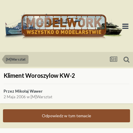
[M]Warsztat
Kliment Woroszylow KW-2
Przez
Mikołaj Wawer
2 Maja 2006
w
[M]Warsztat
Odpowiedz w tym temacie