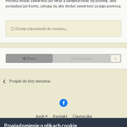
Możesz dodać zawartość już teraz a zarejestrować się później. Jeśli
posiadasz już konto,
zaloguj się
aby dodać zawartość za jego pomocą.
Dodaj odpowiedź do tematu...
Share
Obserwujący
0
Przejdź do listy tematów
Język
Kontakt
Ciasteczka
Copyright © Modelwork.pl
Powiadomienie o plikach cookie