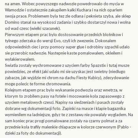
na amen. Wobec powyzszego nadwozie powedrowalo do mycia w
Wamodzie i ostatecznie zakupilem kalki Kuchara i na nich oparlem
swoja prace. Problemem byla tez zle odlana i peknieta szyba, ale sklep
Domino stanal na wysokosci zadania i szybko dostarczyl nowa i wolna
od wad czesc (wielki szacunek).
Pierwszym etapem prac bylo dostosowanie przednich blotnikow i
tylnego zderzaka do wersji Evo, czyli ich zwezenie. Dokonalem
odpowiednich ciec i przy pomocy super glue i odrobiny szpachli udalo
sie przerobic nadwozie. Nastepnie kaste pomalowalem, okleilem i
wylakierowalem.
Swiatla zostaly wychromowane z uzyciem farby Spazstix i tutaj musze
powiedziec, ze efekt jaki udalo mi sie uzyskac jest swietny (niedlugo
zabacze, jak wyjdzie mi chrom na dachu Fiesty Kubicy), zdecydowanie
moge polecic te forme chromowania.
Kolejnym etapem prac bylo wykananie podwozia oraz wnetrza, w
ktorym to zrobilem pasy na fotele i mocowanie kola zapasowego z
uzyciem metalowych czesci. Napisy na siedzeniach i pasach zostaly
dobrane wg dokumentacji foto. Zapinki na masce i klapie bagaznika
wymienilem na ladniejsze, gdyz te z zestawu nie powalaly wygladem. Na
sam koniec prac progi pomalowane zostaly na czarny polmat a za
przednie kola trafily malenkie chlapacze w kolorze czerwonym (Pablo -
dzieki za foty do dokumentacji).