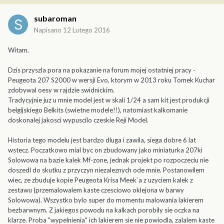
subaroman
Napisano
12 Lutego 2016
Witam.
Dzis przyszla pora na pokazanie na forum mojej ostatniej pracy -
Peugeota 207 S2000 w wersji Evo, ktorym w 2013 roku Tomek Kuchar
zdobywal oesy w rajdzie swidnickim.
Tradycyjnie juz u mnie model jest w skali 1/24 a sam kit jest produkcji
belgijskiego Belkits (swietne modele!!), natomiast kalkomanie
doskonalej jakosci wypuscilo czeskie Reji Model.
Historia tego modelu jest bardzo dluga i zawila, siega dobre 6 lat
wstecz. Poczatkowo mial byc on zbudowany jako miniaturka 207ki
Solowowa na bazie kalek Mf-zone, jednak projekt po rozpoczeciu nie
doszedl do skutku z przyczyn niezaleznych ode mnie. Postanowilem
wiec, ze zbuduje kopie Peugeota Krisa Meek`a z uzyciem kalek z
zestawu (przemalowalem kaste czesciowo oklejona w barwy
Solowowa). Wszystko bylo super do momentu malowania lakierem
bezbarwnym. Z jakiegos powodu na kalkach porobily sie oczka na
klarze. Proba "wypelnienia" ich lakierem sie nie powiodla, zalalem kaste