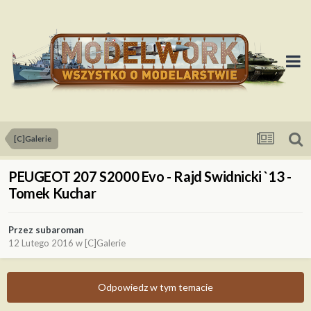
[C]Galerie
PEUGEOT 207 S2000 Evo - Rajd Swidnicki `13 -
Tomek Kuchar
Przez
subaroman
12 Lutego 2016
w
[C]Galerie
Odpowiedz w tym temacie