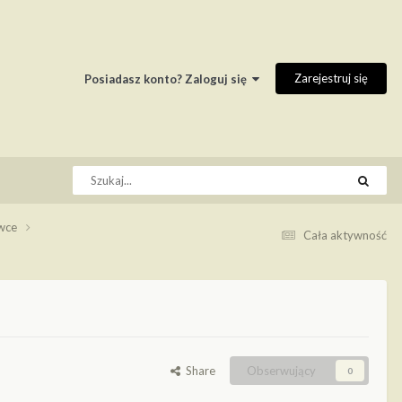
Zarejestruj się
Posiadasz konto? Zaloguj się
owce
Cała aktywność
Share
Obserwujący
0