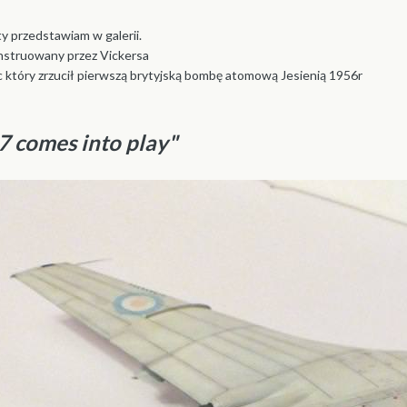
y przedstawiam w galerii.
onstruowany przez Vickersa
c który zrzucił pierwszą brytyjską bombę atomową Jesienią 1956r
 comes into play"