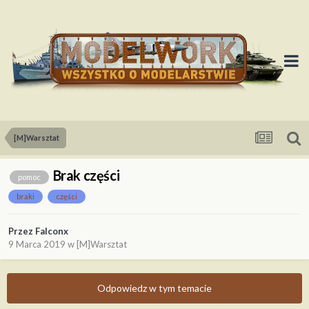
[M]Warsztat
Brak części
pomoc
braki
części
Przez
Falconx
9 Marca 2019
w
[M]Warsztat
Odpowiedz w tym temacie