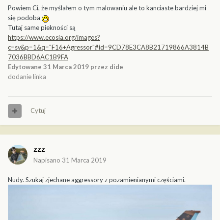
Powiem Ci, że myślałem o tym malowaniu ale to kanciaste bardziej mi
się podoba
Tutaj same piekności są
https://www.ecosia.org/images?
c=sv&p=1&q="F16+Agressor"#id=9CD78E3CA8B21719866A3814B
7036BBD6AC1B9FA
Edytowane
31 Marca 2019
przez dide
dodanie linka
Cytuj
zzz
Napisano
31 Marca 2019
Nudy. Szukaj zjechane aggressory z pozamienianymi częściami.