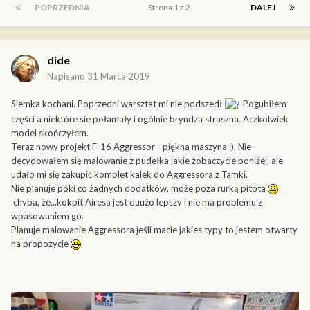
POPRZEDNIA
Strona 1 z 2
DALEJ
dide
Napisano
31 Marca 2019
Siemka kochani. Poprzedni warsztat mi nie podszedł
Pogubiłem
części a niektóre sie połamały i ogólnie bryndza straszna. Aczkolwiek
model skończyłem.
Teraz nowy projekt F-16 Aggressor - piękna maszyna :), Nie
decydowałem się malowanie z pudełka jakie zobaczycie poniżej, ale
udało mi się zakupić komplet kalek do Aggressora z Tamki.
Nie planuje póki co żadnych dodatków, może poza rurką pitota
chyba, że...kokpit Airesa jest duużo lepszy i nie ma problemu z
wpasowaniem go.
Planuje malowanie Aggressora jeśli macie jakies typy to jestem otwarty
na propozycje