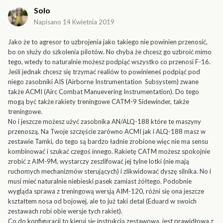
Solo
Napisano
14 Kwietnia 2019
Jako że to agresor to uzbrojenia jako takiego nie powinien przenosić,
bo on służy do szkolenia pilotów. No chyba że chcesz go uzbroić mimo
tego, wtedy to naturalnie możesz podpiąć wszystko co przenosi F-16.
Jeśli jednak chcesz się trzymać realiów to powinieneś podpiąć pod
niego zasobniki AIS (Airborne Instrumentation Subsystem) zwane
także ACMI (Airc Combat Manuevering Instrumentation). Do tego
mogą być także rakiety treningowe CATM-9 Sidewinder, także
treningowe.
No i jeszcze możesz użyć zasobnika AN/ALQ-188 które te maszyny
przenoszą. Na Twoje szczęście zarówno ACMI jak i ALQ-188 masz w
zestawie Tamki, do tego są bardzo ładnie zrobione więc nie ma sensu
kombinować i szukać czegoś innego. Rakietę CATM możesz spokojnie
zrobić z AIM-9M, wystarczy zeszlifować jej tylne lotki (nie mają
ruchomych mechanizmów sterujących) i zlikwidować dyszę silnika. No i
musi mieć naturalnie niebieski pasek zamiast żółtego. Podobnie
wygląda sprawa z treningową wersją AIM-120, różni się ona jeszcze
kształtem nosa od bojowej, ale to już taki detal (Eduard w swoich
zestawach robi obie wersje tych rakiet).
Co do konfiguracji to kieruj się instrukcją zestawową, jest prawidłowa z