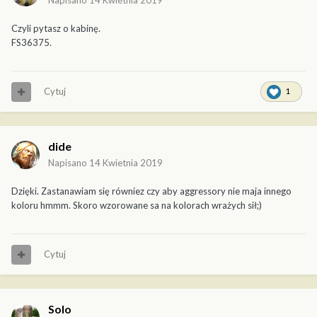
Napisano
14 Kwietnia 2019
Czyli pytasz o kabinę.
FS36375.
Cytuj
1
dide
Napisano
14 Kwietnia 2019
Dzięki. Zastanawiam się równiez czy aby aggressory nie maja innego
koloru hmmm. Skoro wzorowane sa na kolorach wrażych sił;)
Cytuj
Solo