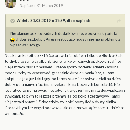
Napisano
31 Marca 2019
W dniu 31.03.2019 o 17:59,
dide
napisał:
Nie planuje póki co żadnych dodatków, może poza rurką pitota
chyba, że...kokpit Airesa jest duużo lepszy i nie ma problemu z
wpasowaniem go.
No akurat kokpit do F-16 (co prawda ja robiłem tylko do Block 50, ale
to chyba te same są albo zbliżone, tylko w różnych opakowaniach) to
nie jest taka bułka z masłem. Trzeba sporo pocienić ścianki kadłuba
modelu żeby to wpasować, generalnie dużo dłubania jest, a i sam
kokpit nie jest już taki fajny, bo formy stare i mnóstwo detali na dzień
dobry połamanych itp. (np. przełączniki na bocznych konsolach). Nie
jest łatwo to pomalować niestety. Tak więc jeśli nie masz doświadczeń z
żywicami, to bym to jeszcze przemyślał, bo kokpit zestawowy Tamki
nie jest taki ostatni. Z dodatków to lepiej pomyśleć o dyszy silnika.
Doradziłbym też wnęki podwozia, ale one znowu są jeszcze trudniejsze
w montażu.