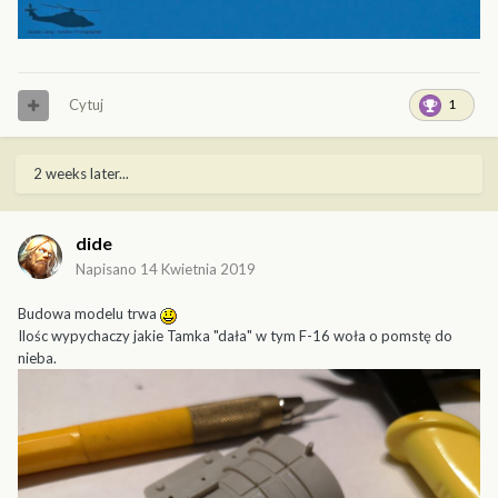
Cytuj
1
2 weeks later...
dide
Napisano
14 Kwietnia 2019
Budowa modelu trwa
Ilośc wypychaczy jakie Tamka "dała" w tym F-16 woła o pomstę do
nieba.