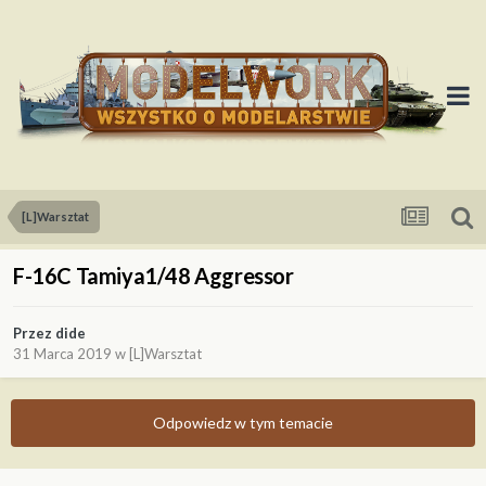
[L]Warsztat
F-16C Tamiya1/48 Aggressor
Przez
dide
31 Marca 2019
w
[L]Warsztat
Odpowiedz w tym temacie