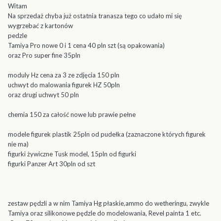
Witam
Na sprzedaż chyba już ostatnia tranasza tego co udało mi się
wygrzebać z kartonów
pedzle
Tamiya Pro nowe 0 i 1 cena 40 pln szt (są opakowania)
oraz Pro super fine 35pln
moduly Hz cena za 3 ze zdjęcia 150 pln
uchwyt do malowania figurek HZ 50pln
oraz drugi uchwyt 50 pln
chemia 150 za całość nowe lub prawie pełne
modele figurek plastik 25pln od pudełka (zaznaczone których figurek
nie ma)
figurki żywiczne Tusk model, 15pln od figurki
figurki Panzer Art 30pln od szt
zestaw pędzli a w nim Tamiya Hg płaskie,ammo do wetheringu, zwykle
Tamiya oraz silikonowe pędzle do modelowania, Revel painta 1 etc.