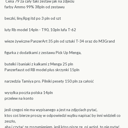
Cena 79 za cały taki zestaw jak na zdjeciu
farby Ammo 99% 38pln od zestawu
beczki, liny,Rpg itd po 3 pln od szt
luty Rb model 14pln - T90, 10pln lufa T-62
wieze żywiczne PanzerArt 35 pln od sztuki T-34 oraz do M3Grand
figurka z dodatkami z zestawu Pick Up Menga,
butelki i baniaki z kalkami z Menga 25 pln
Panzerfaust od RB model plus skrzynki 15pln
narzedzia Tamiya pro. Pilniki pesety 150 pln za całość
wysylka poczta polska 14pln
przelew na konto
jesli czegoś nie ma wypisanego a jest na zdjęciach pytać,
ktos coś bierze proszę w odpowiedzi wątku napisać by inni widzieli co
zeszło,
aha i czytać ze zrozumieniem, jesli ktos pisze ze oś wzioł, to nie pytać,