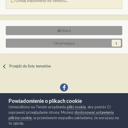
Dodaj odpowiedź do tematu...
Share
Obserwujący
1
Przejdź do listy tematów
Powiadomienie o plikach cookie
Język
Kontakt
Umieściliśmy na Twoim urządzeniu
pliki cookie
, aby pomóc Ci
Copyright © Modelwork.pl
usprawnić przeglądanie strony. Możesz
dostosować ustawienia
Powered by Invision Community
plików cookie
, w przeciwnym wypadku zakładamy, że wyrażasz na
to zgodę.