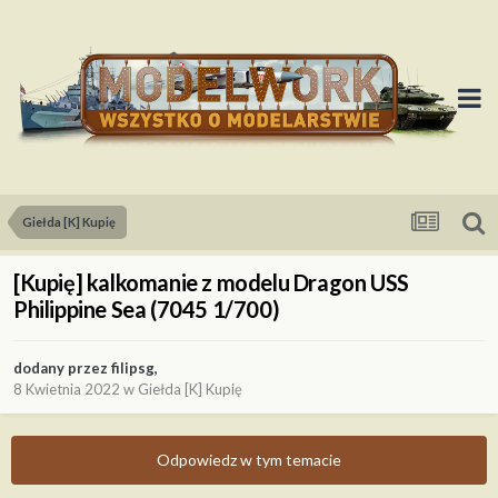
Giełda [K] Kupię
[Kupię] kalkomanie z modelu Dragon USS
Philippine Sea (7045 1/700)
dodany przez
filipsg
,
8 Kwietnia 2022
w
Giełda [K] Kupię
Odpowiedz w tym temacie