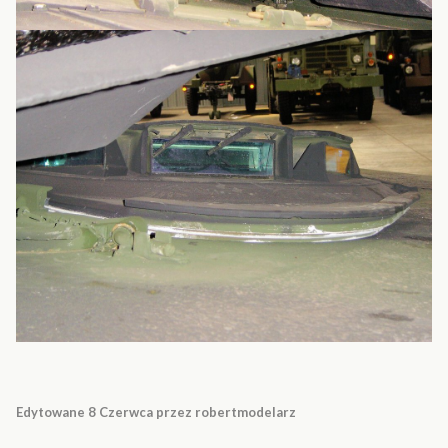
Edytowane
8 Czerwca
przez robertmodelarz