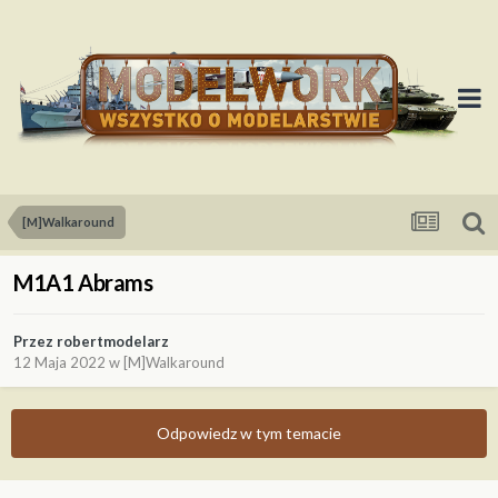
[M]Walkaround
M1A1 Abrams
Przez
robertmodelarz
12 Maja 2022
w
[M]Walkaround
Odpowiedz w tym temacie