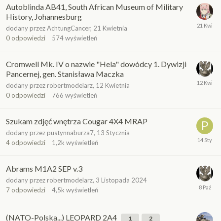
Autoblinda AB41, South African Museum of Military
History, Johannesburg
dodany przez
AchtungCancer
,
21 Kwietnia
0
odpowiedzi
574
wyświetleń
Cromwell Mk. IV o nazwie "Hela" dowódcy 1. Dywizji
Pancernej, gen. Stanisława Maczka
dodany przez
robertmodelarz
,
12 Kwietnia
0
odpowiedzi
766
wyświetleń
Szukam zdjęć wnętrza Cougar 4X4 MRAP
dodany przez
pustynnaburza7
,
13 Stycznia
4
odpowiedzi
1,2k
wyświetleń
Abrams M1A2 SEP v.3
dodany przez
robertmodelarz
,
3 Listopada 2024
7
odpowiedzi
4,5k
wyświetleń
(NATO-Polska...) LEOPARD 2A4
1
2