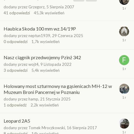
dodany przez
Grzegorz
,
5 Sierpnia 2007
41
odpowiedzi
45,3k
wyświetleń
Haubica Skoda 100 mm wz.14/19P
dodany przez
neptun1939
,
29 Czerwca 2025
0
odpowiedzi
1,7k
wyświetleń
Nasz ciągnik przedwojenny Pzinż 342
dodany przez
wojt4
,
9 Listopada 2022
3
odpowiedzi
5,4k
wyświetleń
Holowany most szturmowy na gąsienicach MH-12 w
Muzeum Broni Pancernej w Poznaniu
dodany przez
hamp
,
21 Stycznia 2025
1
odpowiedź
2,2k
wyświetleń
Leopard 2A5
dodany przez
Tomek Mroczkowski
,
16 Sierpnia 2017
8
odpowiedzi
14k
wyświetleń