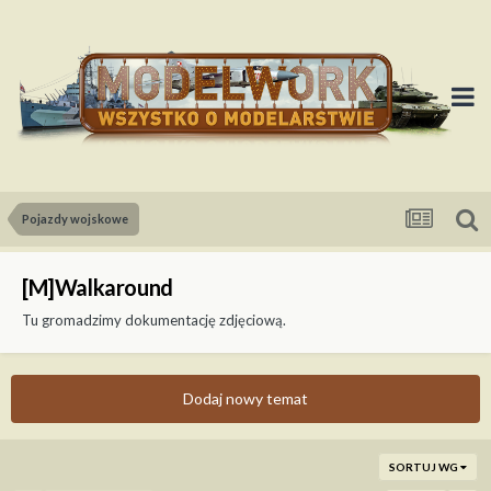
Pojazdy wojskowe
[M]Walkaround
Tu gromadzimy dokumentację zdjęciową.
Dodaj nowy temat
SORTUJ WG