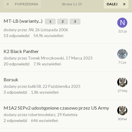
POPRZEDNIA
Strona 1 z 15
DALEJ
MT-LB (warianty...)
1
2
3
dodany przez
JW
,
26 Listopada 2006
53
odpowiedzi
54,9k
wyświetleń
K2 Black Panther
dodany przez
Tomek Mroczkowski
,
17 Marca 2023
20
odpowiedzi
7,9k
wyświetleń
Borsuk
dodany przez
bulik58
,
22 Października 2025
3
odpowiedzi
1,8k
wyświetleń
M1A2 SEPv2 udostępnione czasowo przez US Army
dodany przez
robertmodelarz
,
29 Kwietnia
2
odpowiedzi
646
wyświetleń