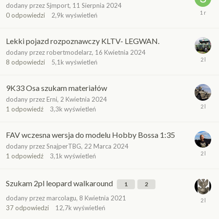
dodany przez
Sjmport
,
11 Sierpnia 2024
0
odpowiedzi
2,9k
wyświetleń
Lekki pojazd rozpoznawczy KLTV- LEGWAN.
dodany przez
robertmodelarz
,
16 Kwietnia 2024
8
odpowiedzi
5,1k
wyświetleń
9K33 Osa szukam materiałów
dodany przez
Erni
,
2 Kwietnia 2024
1
odpowiedź
3,3k
wyświetleń
FAV wczesna wersja do modelu Hobby Bossa 1:35
dodany przez
SnajperTBG
,
22 Marca 2024
1
odpowiedź
3,1k
wyświetleń
Szukam 2pl leopard walkaround
1
2
dodany przez
marcolagu
,
8 Kwietnia 2021
37
odpowiedzi
12,7k
wyświetleń