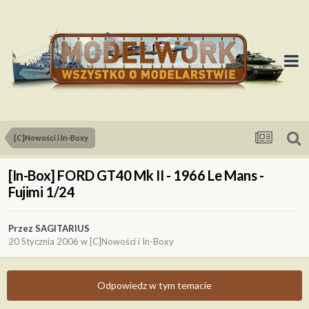
[C]Nowości i In-Boxy
[In-Box] FORD GT40 Mk II - 1966 Le Mans -
Fujimi 1/24
Przez
SAGITARIUS
20 Stycznia 2006
w
[C]Nowości i In-Boxy
Odpowiedz w tym temacie