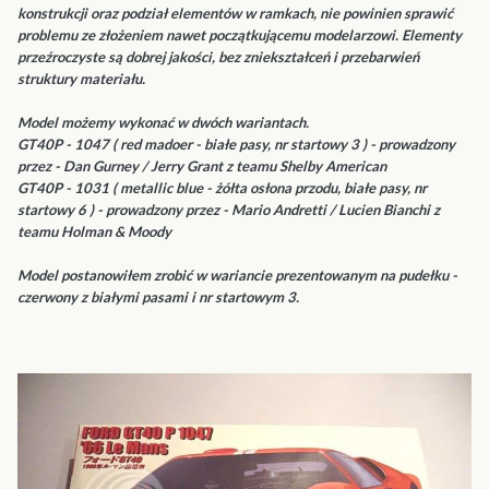
konstrukcji oraz podział elementów w ramkach, nie powinien sprawić
problemu ze złożeniem nawet początkującemu modelarzowi. Elementy
przeźroczyste są dobrej jakości, bez zniekształceń i przebarwień
struktury materiału.
Model możemy wykonać w dwóch wariantach.
GT40P - 1047 ( red madoer - białe pasy, nr startowy 3 ) - prowadzony
przez - Dan Gurney / Jerry Grant z teamu Shelby American
GT40P - 1031 ( metallic blue - żółta osłona przodu, białe pasy, nr
startowy 6 ) - prowadzony przez - Mario Andretti / Lucien Bianchi z
teamu Holman & Moody
Model postanowiłem zrobić w wariancie prezentowanym na pudełku -
czerwony z białymi pasami i nr startowym 3.