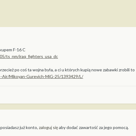
akupem F-16 C
05/ts_nm/iraq_fighters_usa_dc
rzecież po coś ta wojna była, a ci u których kupią nowe zabawki zrobili to
q---Air/Mikoyan-Gurevich-MiG-25/1393429/L/
 posiadasz już konto,
zaloguj się
aby dodać zawartość za jego pomocą.