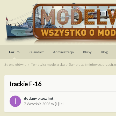
Forum
Kalendarz
Administracja
Kluby
Blogi
Strona główna
Tematyka modelarska
Samoloty, śmigłowce, przestr
Irackie F-16
dodany przez
imt
,
7 Września 2008
w
[L]1:1