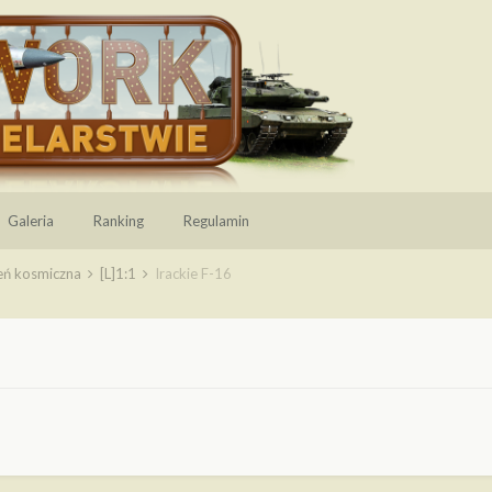
Galeria
Ranking
Regulamin
zeń kosmiczna
[L]1:1
Irackie F-16