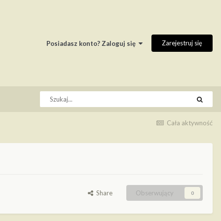
Zarejestruj się
Posiadasz konto? Zaloguj się
Cała aktywność
Share
Obserwujący
0