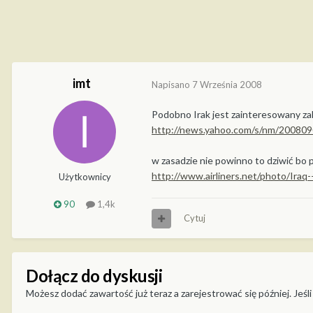
imt
Napisano
7 Września 2008
Podobno Irak jest zainteresowany z
http://news.yahoo.com/s/nm/200809
w zasadzie nie powinno to dziwić bo p
http://www.airliners.net/photo/Ira
Użytkownicy
90
1,4k
Cytuj
Dołącz do dyskusji
Możesz dodać zawartość już teraz a zarejestrować się później. Jeśli