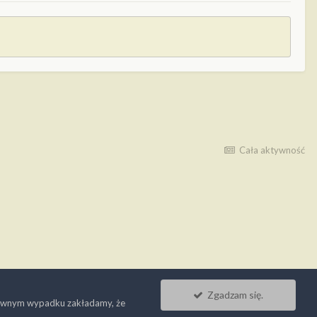
Cała aktywność
Zgadzam się.
ciwnym wypadku zakładamy, że