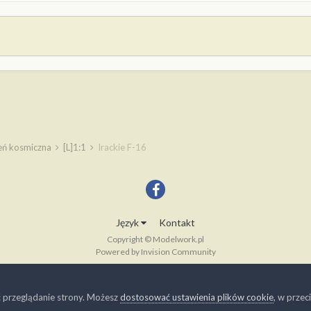
zeń kosmiczna
[L]1:1
Irackie F-16
Język
Kontakt
Copyright © Modelwork.pl
Powered by Invision Community
ć przeglądanie strony. Możesz
dostosować ustawienia plików cookie
, w prze