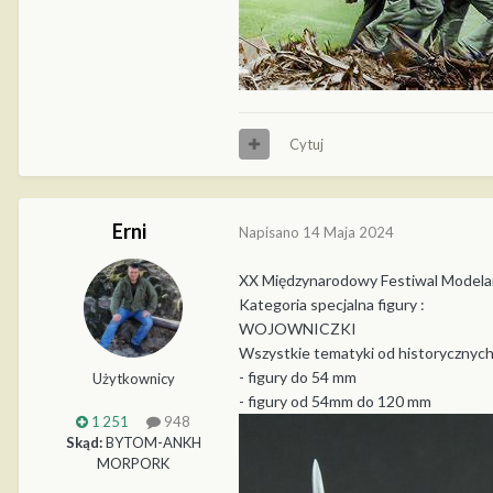
Cytuj
Erni
Napisano
14 Maja 2024
XX Międzynarodowy Festiwal Modela
Kategoria specjalna figury :
WOJOWNICZKI
Wszystkie tematyki od historycznyc
- figury do 54 mm
Użytkownicy
- figury od 54mm do 120 mm
1 251
948
Skąd:
BYTOM-ANKH
MORPORK