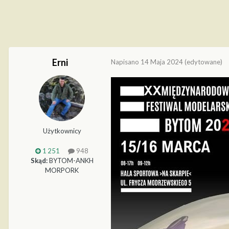
Erni
Napisano
14 Maja 2024
(edytowane)
Użytkownicy
1 251
948
Skąd:
BYTOM-ANKH
MORPORK