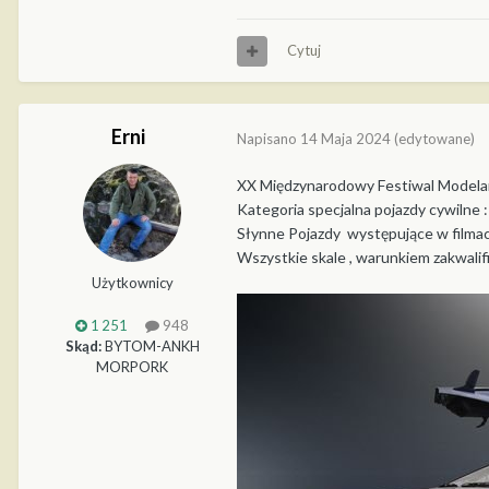
Cytuj
Erni
Napisano
14 Maja 2024
(edytowane)
XX Międzynarodowy Festiwal Modela
Kategoria specjalna pojazdy cywilne :
Słynne Pojazdy występujące w filma
Wszystkie skale , warunkiem zakwalif
Użytkownicy
1 251
948
Skąd:
BYTOM-ANKH
MORPORK