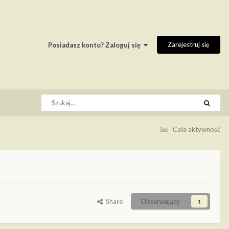
Zarejestruj się
Posiadasz konto? Zaloguj się
Cała aktywność
Share
Obserwujący
1