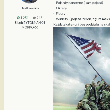
- Pojazdy pancerne ( sam pojazd)
- Okręty
Użytkownicy
- Figury
1 251
948
- Winiety ( pojazd ,teren, figura ma
Skąd:
BYTOM-ANKH
Każda z kategorii bez podziału na ska
MORPORK