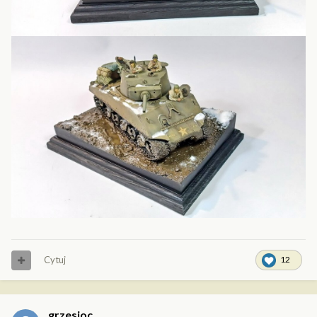
Cytuj
12
grzesioc