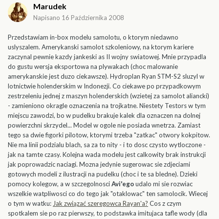
Marudek
Napisano
16 Października 2008
Przedstawiam in-box modelu samolotu, o ktorym niedawno
uslyszalem. Amerykanski samolot szkoleniowy, na ktorym kariere
zaczynal pewnie kazdy jankeski as II wojny swiatowej. Mnie przypadla
do gustu wersja eksportowa na plywakach (choc malowanie
amerykanskie jest duzo ciekawsze). Hydroplan Ryan STM-S2 sluzyl w
lotnictwie holenderskim w Indonezji. Co ciekawe po przypadkowym
zestrzeleniu jednej z maszyn holenderskich (wzietej za samolot aliancki)
- zamieniono okragle oznaczenia na trojkatne. Niestety Testors w tym
miejscu zawodzi, bo w pudelku brakuje kalek dla oznaczen na dolnej
powierzchni skrzydel... Model w ogole nie posiada wnetrza. Zamiast
tego sa dwie figorki pilotow, ktorymi trzeba "zatkac" otwory kokpitow.
Nie ma linii podzialu blach, sa za to nity - i to dosc czysto wytloczone -
jak na tamte czasy. Kolejna wada modelu jest calkowity brak instrukcji
jak poprowadzic naciagi. Mozna jedynie sugerowac sie zdjeciami
gotowych modeli z ilustracji na pudelku (choc i te sa bledne). Dzieki
pomocy kolegow, a w szczegolnosci
Avi'ego
udalo mi sie rozwiac
wszelkie watpliwosci co do tego jak "otaklowac" ten samolocik. Wiecej
o tym w watku:
Jak związać szeregowca Rayan'a?
Cos z czym
spotkalem sie po raz pierwszy, to podstawka imitujaca tafle wody (dla