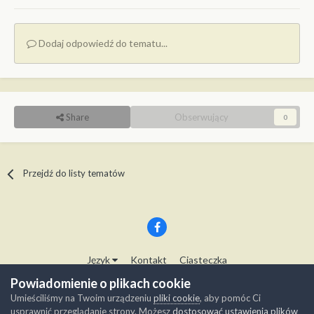
Dodaj odpowiedź do tematu...
Share
Obserwujący
0
Przejdź do listy tematów
Język
Kontakt
Ciasteczka
Copyright © Modelwork.pl
Powiadomienie o plikach cookie
Powered by Invision Community
Umieściliśmy na Twoim urządzeniu
pliki cookie
, aby pomóc Ci
usprawnić przeglądanie strony. Możesz
dostosować ustawienia plików