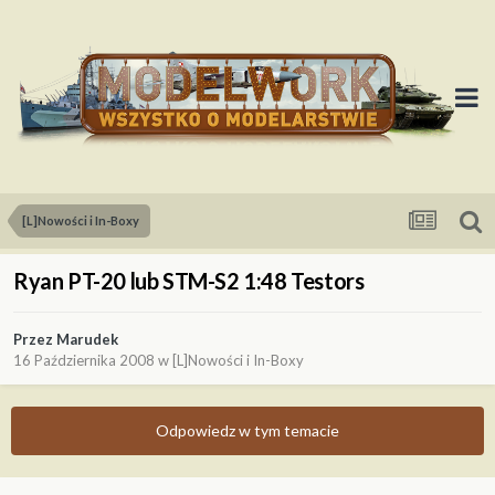
[L]Nowości i In-Boxy
Ryan PT-20 lub STM-S2 1:48 Testors
Przez
Marudek
16 Października 2008
w
[L]Nowości i In-Boxy
Odpowiedz w tym temacie