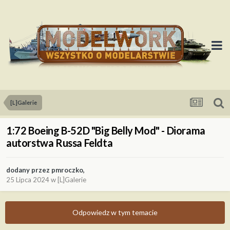
[L]Galerie
1:72 Boeing B-52D "Big Belly Mod" - Diorama
autorstwa Russa Feldta
dodany przez
pmroczko
,
25 Lipca 2024
w
[L]Galerie
Odpowiedz w tym temacie