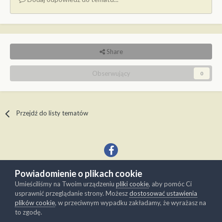
Share
Obserwujący
0
Przejdź do listy tematów
Powiadomienie o plikach cookie
Język
Kontakt
Umieściliśmy na Twoim urządzeniu
pliki cookie
, aby pomóc Ci
Copyright © Modelwork.pl
usprawnić przeglądanie strony. Możesz
dostosować ustawienia
Powered by Invision Community
plików cookie
, w przeciwnym wypadku zakładamy, że wyrażasz na
to zgodę.