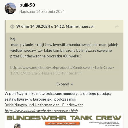
bulik58
Napisano
16 Sierpnia 2024
W dniu 14.08.2024 o 14:12,
Mannet
napisał:
hej
mam pytanie, z racji że w kwestii umundurowania nie mam jakiejś
wielkiej wiedzy- czy takie kombinezony były jeszcze używane
przez Bundeswehr na początku XXI wieku ?
https://www.mojehobby.pl/products/Bundeswehr-Tank-Crew-
1970-1980-Era-2-Figures-3D-Printed.html
Expand
jeśli nie to czy można jakoś te przerobić albo jakie inne figurki
bedą pasować do Leoparda 2 a4 z 2002 roku ?
W poniższym linku masz pokazane mundury , a do tego pasujący
zestaw figurek w Europie jak i podczas misji
Bekleidungen und Uniformen der ...
Bundeswehr
https://www.bundeswehr.de
› resource › blob