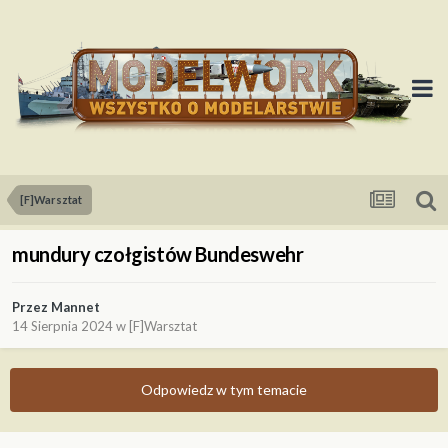
[F]Warsztat
mundury czołgistów Bundeswehr
Przez
Mannet
14 Sierpnia 2024
w
[F]Warsztat
Odpowiedz w tym temacie