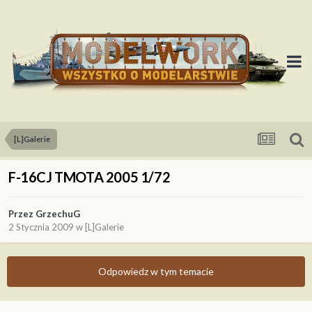
[L]Galerie
F-16CJ TMOTA 2005 1/72
Przez
GrzechuG
2 Stycznia 2009
w
[L]Galerie
Odpowiedz w tym temacie