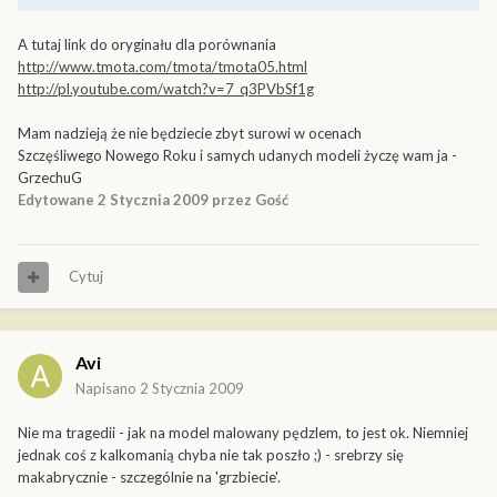
A tutaj link do oryginału dla porównania
http://www.tmota.com/tmota/tmota05.html
http://pl.youtube.com/watch?v=7_q3PVbSf1g
Mam nadzieją że nie będziecie zbyt surowi w ocenach
Szczęśliwego Nowego Roku i samych udanych modeli życzę wam ja -
GrzechuG
Edytowane
2 Stycznia 2009
przez Gość
Cytuj
Avi
Napisano
2 Stycznia 2009
Nie ma tragedii - jak na model malowany pędzlem, to jest ok. Niemniej
jednak coś z kalkomanią chyba nie tak poszło ;) - srebrzy się
makabrycznie - szczególnie na 'grzbiecie'.