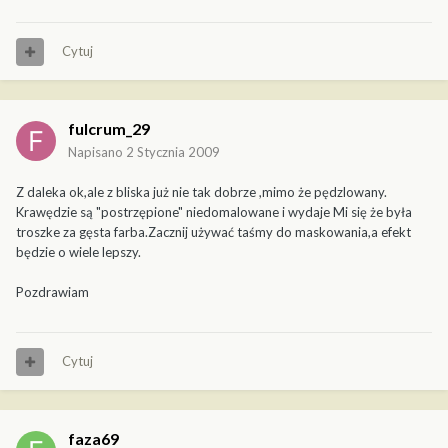
Cytuj
fulcrum_29
Napisano
2 Stycznia 2009
Z daleka ok,ale z bliska już nie tak dobrze ,mimo że pędzlowany.
Krawędzie są "postrzępione" niedomalowane i wydaje Mi się że była
troszke za gęsta farba.Zacznij używać taśmy do maskowania,a efekt
będzie o wiele lepszy.
Pozdrawiam
Cytuj
faza69