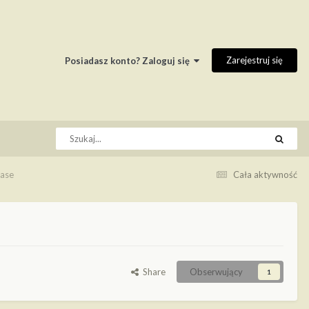
Zarejestruj się
Posiadasz konto? Zaloguj się
base
Cała aktywność
Share
Obserwujący
1