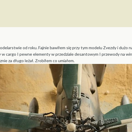
delarstwie od roku. Fajnie bawiłem się przy tym modelu Zvezdy i dużo nau
sy w cargo I pewne elementy w przedziale desantowym I przewody na wirni
nie za długo leżał. Zrobiłem co umiałem.