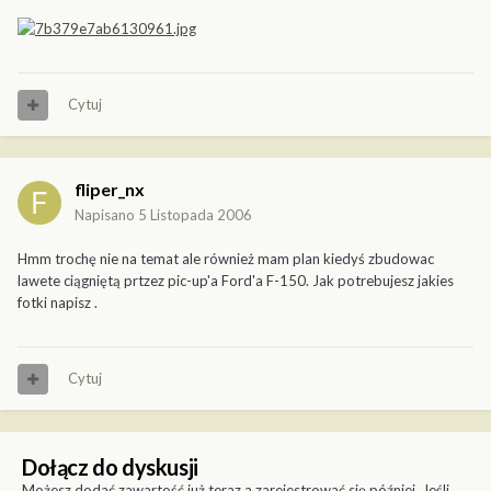
Cytuj
fliper_nx
Napisano
5 Listopada 2006
Hmm trochę nie na temat ale również mam plan kiedyś zbudowac
lawete ciągniętą prtzez pic-up'a Ford'a F-150. Jak potrebujesz jakies
fotki napisz .
Cytuj
Dołącz do dyskusji
Możesz dodać zawartość już teraz a zarejestrować się później. Jeśli