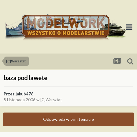
[C]Warsztat
baza pod lawete
Przez
jakub476
5 Listopada 2006
w
[C]Warsztat
Odpowiedz w tym temacie