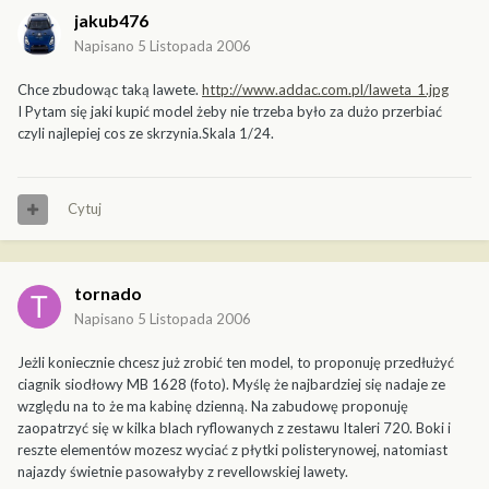
jakub476
Napisano
5 Listopada 2006
Chce zbudowąc taką lawete.
http://www.addac.com.pl/laweta_1.jpg
I Pytam się jaki kupić model żeby nie trzeba było za dużo przerbiać
czyli najlepiej cos ze skrzynia.Skala 1/24.
Cytuj
tornado
Napisano
5 Listopada 2006
Jeżli koniecznie chcesz już zrobić ten model, to proponuję przedłużyć
ciagnik siodłowy MB 1628 (foto). Myślę że najbardziej się nadaje ze
względu na to że ma kabinę dzienną. Na zabudowę proponuję
zaopatrzyć się w kilka blach ryflowanych z zestawu Italeri 720. Boki i
reszte elementów mozesz wyciać z płytki polisterynowej, natomiast
najazdy świetnie pasowałyby z revellowskiej lawety.