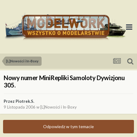
[L]Nowości i In-Boxy
Nowy numer MiniRepliki Samoloty Dywizjonu
305.
Przez
Piotrek.S.
9 Listopada 2006
w
[L]Nowości i In-Boxy
Odpowiedz w tym temacie