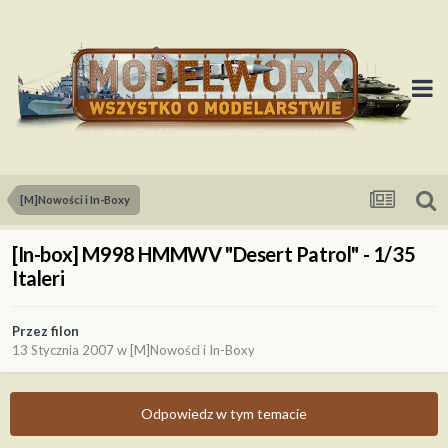
[M]Nowości i In-Boxy
[In-box] M998 HMMWV "Desert Patrol" - 1/35
Italeri
Przez
filon
13 Stycznia 2007
w
[M]Nowości i In-Boxy
Odpowiedz w tym temacie