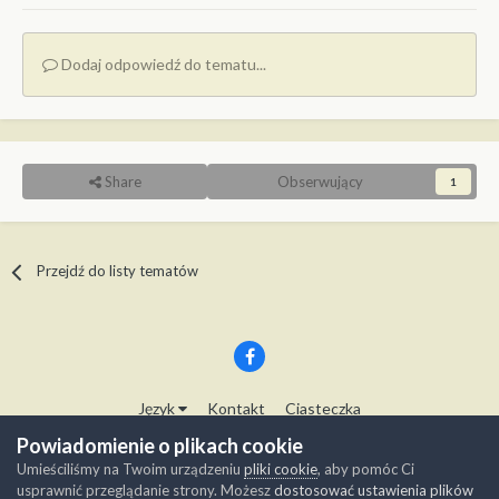
Dodaj odpowiedź do tematu...
Share
Obserwujący
1
Przejdź do listy tematów
Język
Kontakt
Ciasteczka
Copyright © Modelwork.pl
Powiadomienie o plikach cookie
Powered by Invision Community
Umieściliśmy na Twoim urządzeniu
pliki cookie
, aby pomóc Ci
usprawnić przeglądanie strony. Możesz
dostosować ustawienia plików