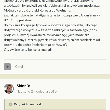
Nie lepiej było by zrobić jakiś zimnowojenny projekt? Zarówno
współcześni by znaleźli coś dla siebie jak i drugowojenni modelarze.
Można by zrobić projekt Korea albo Wietnam...
Ew. jak tak lubicie temat Afganistanu to może projekt Afganistan 79-
89... Opcji jest dużo...
Bo robienie kolejnego typowo współczesnego projektu, i do tego
dotyczącego wyłącznie w zasadzie uzbrojenia zachodniego (obok
projektu humvee) uważam za dyskryminację, jako modelarz
drugowojenny i interesujący się również uzbrojeniem radzieckim od
początku do końca istnienia tego państwa:D
Oczywiście to tylko luźna sugestia
Cytuj
Skinn3r
Napisano
24 Kwietnia 2010
Wojtek B. napisał: