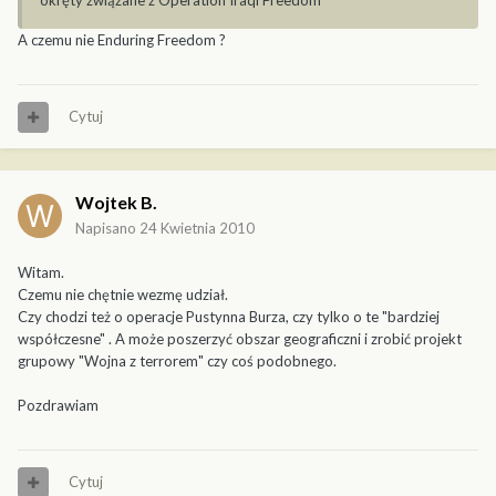
okręty związane z Operation Iraqi Freedom
A czemu nie Enduring Freedom ?
Cytuj
Wojtek B.
Napisano
24 Kwietnia 2010
Witam.
Czemu nie chętnie wezmę udział.
Czy chodzi też o operacje Pustynna Burza, czy tylko o te "bardziej
współczesne" . A może poszerzyć obszar geograficzni i zrobić projekt
grupowy "Wojna z terrorem" czy coś podobnego.
Pozdrawiam
Cytuj