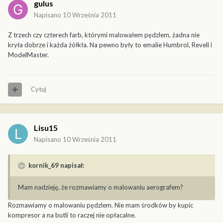
gulus
Napisano
10 Września 2011
Z trzech czy czterech farb, którymi malowałem pędzlem, żadna nie
kryła dobrze i każda żółkła. Na pewno były to emalie Humbrol, Revell i
ModelMaster.
Cytuj
Lisu15
Napisano
10 Września 2011
kornik_69 napisał:
Mam nadzieję, że rozmawiamy o malowaniu aerografem?
Rozmawiamy o malowaniu pędzlem. Nie mam środków by kupic
kompresor a na butli to raczej nie opłacalne.