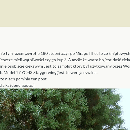
ie tym razem ,zwrot o 180 stopni ,czyli po Mirage III coś z ze śmigłowych 
jeszcze mieli wątpliwości czy go kupić .A myślę że warto bo jest dość cie
nie osobiście ciekawym Jest to samolot który był użytkowany przez 
 Model 17 YC-43 Staggerwing(jest to wersja cywilna .
 to niech pominie ten post
 dla każdego gustu:)