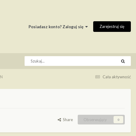
Zarejestruj się
Posiadasz konto? Zaloguj się
EN
Cała aktywność
Share
Obserwujący
0