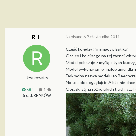
RH
Napisano
6 Października 2011
Cześć koledzy! "maniacy plastiku"
Oto coś kolejnego na tej zacnej witryn
Model pokazuje z myślą o tych którzy 
Model wykonałem w malowaniu ,dla m
Dokładna nazwa modelu to Beechcraft
Użytkownicy
No to sobie oglądajcie A kto nie chce
Obrazki są na różnorakich tłach ,czyli
582
1,4k
Skąd:
KRAKÓW