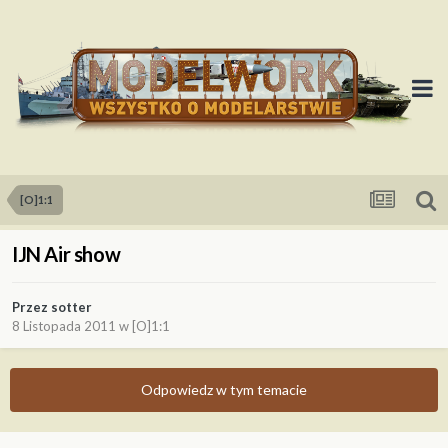
[O]1:1
IJN Air show
Przez
sotter
8 Listopada 2011
w
[O]1:1
Odpowiedz w tym temacie