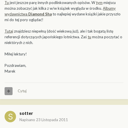
Tu
jest jeszcze parę innych podlinkowanych opisów. W
tym
miejscu
można zobaczyć jak kilka z w/w książek wygląda w środku.
Albumy
wydawnictwa
Diamond Sha
to najlepiej wydane książki jakie przyszło
mi do tej pory oglądać!
Tutaj
znajdziesz niepełną (dość wiekową już), ale i tak bogatą listę
referencji dotyczących japońskiego lotnictwa. Zaś
tu
można poczytać o
niektórych z nich.
Miłej lektury!
Pozdrawiam,
Marek
Cytuj
sotter
Napisano
23 Listopada 2011