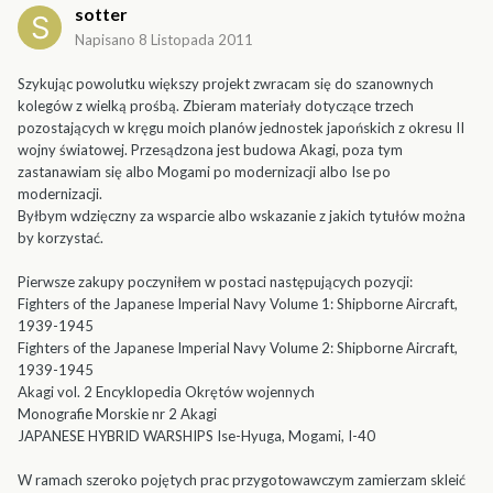
sotter
Napisano
8 Listopada 2011
Szykując powolutku większy projekt zwracam się do szanownych
kolegów z wielką prośbą. Zbieram materiały dotyczące trzech
pozostających w kręgu moich planów jednostek japońskich z okresu II
wojny światowej. Przesądzona jest budowa Akagi, poza tym
zastanawiam się albo Mogami po modernizacji albo Ise po
modernizacji.
Byłbym wdzięczny za wsparcie albo wskazanie z jakich tytułów można
by korzystać.
Pierwsze zakupy poczyniłem w postaci następujących pozycji:
Fighters of the Japanese Imperial Navy Volume 1: Shipborne Aircraft,
1939-1945
Fighters of the Japanese Imperial Navy Volume 2: Shipborne Aircraft,
1939-1945
Akagi vol. 2 Encyklopedia Okrętów wojennych
Monografie Morskie nr 2 Akagi
JAPANESE HYBRID WARSHIPS Ise-Hyuga, Mogami, I-40
W ramach szeroko pojętych prac przygotowawczym zamierzam skleić